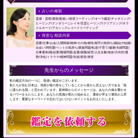
占いの種類
霊感・霊視/透視/龍使い/前世リーディング/オーラ鑑定/チャネリング/
ヒーリング/クンダリーニレイキ/言霊ヒーリング/クリアリング/オラ
クルカード/アカシックレコードリーディング
得意な相談内容
恋愛/仕事/お金/人間関係/精神/その他/相性/相手の気持ち/縁結び/結婚/
出会い/同性愛/ペットの気持ち/家族問題/転居/子育て/健康/夫婦問題/
仕事運/転職/起業/職場問題/金運/就職/経営/人生全般/使命/方向性/運
勢/浄化/トラウマ/精神問題/先祖/前世/来世
先生からのメッセージ
私の鑑定方法の一つに、龍使い鑑定がございます。
私たちが住む日本は、地形が龍の形をしていることから昔から見えない力である「龍
に護られる国」と言われています。龍神様からのメッセージは、あなたの魂を響かせ
るパワーをもたらします。あなたの意識が変わり始めると、運命が早まり運気が上昇
します。重要なキーワードや忘れてはいけないポイントをお伝えいたします。