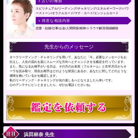
占いの種類
スピリチュアル/リーディング/チャネリング/エネルギーワーク/パワ
ーストーン/オラクルカード/マナ・カード/エンジェルカード
得意な相談内容
恋愛・結婚/仕事/お金/人間関係/精神/トラウマ解消/因縁解除
先生からのメッセージ
オーラリーディング・チャネリングを用いて、あなたに「今」必要なメッセージをお
伝えし、人生の流れを楽にスムーズな方向へとチェンジさせる鑑定を行っています。
また、気になるお相手がいる方は、その方のお名前（フルネーム）と生年月日からオ
ーラを読み取り、現在お相手はどのような状況にあるか、あなたに対してどのような
感情を抱いているかを鑑定します。
私のリーディング・チャネリングが光の道しるべとなりましたら幸いです。
心のアンテナにピンときましたら、ぜひお電話くださいね。
浜田林奈 先生