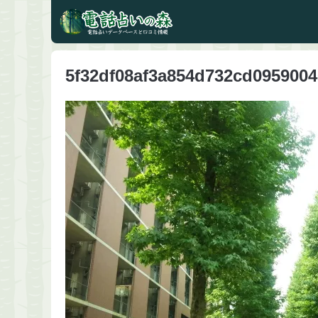
5f32df08af3a854d732cd095900