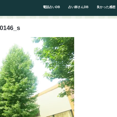
電話占いDB
占い師さんDB
良かった感想
40146_s