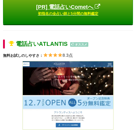
[PR] 電話占いCometへ
初指名の全占い師と5分間の無料鑑定
電話占いATLANTIS
オススメ
8.3点
無料お試しのしやすさ：