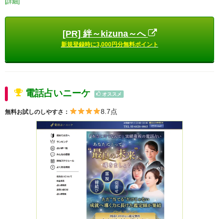
[詳細]
[PR] 絆～kizuna～へ
新規登録時に3,000円分無料ポイント
電話占いニーケ
オススメ
8.7点
無料お試しのしやすさ：