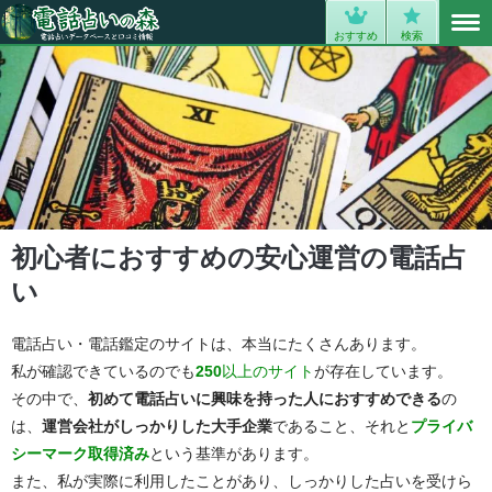
MENU
0
おすすめ
検索
初心者におすすめの安心運営の電話占
い
電話占い・電話鑑定のサイトは、本当にたくさんあります。
私が確認できているのでも
250
以上のサイト
が存在しています。
その中で、
初めて電話占いに興味を持った人におすすめできる
の
は、
運営会社がしっかりした大手企業
であること、それと
プライバ
シーマーク取得済み
という基準があります。
また、私が実際に利用したことがあり、しっかりした占いを受けら