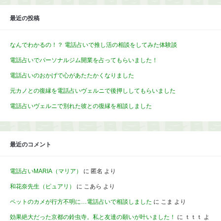
最近の投稿
なんでわかるの！？ 電話占いで推し活の相談をしてみた体験談
電話占いでパーソナルジム開業を占ってもらいました！
電話占いのおかげで心があたたかくなりました
元カノとの復縁を電話占いヴェルニで後押ししてもらいました
電話占いヴェルニで別れた彼との復縁を相談しました
最近のコメント
電話占いMARIA（マリア）
に
匿名
より
和花奈先生（ピュアリ）
に
こあら
より
ペットのカメが行方不明に…電話占いで相談しました
に
こま
より
効果絶大だった京都の鈴虫寺。私と友達の願いが叶いました！
に
ｔｔｔ
よ