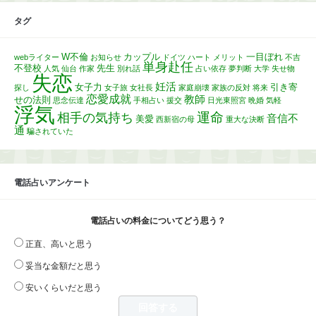
タグ
W不倫
カップル
一目ぼれ
webライター
お知らせ
ドイツ
ハート
メリット
不吉
単身赴任
不登校
先生
人気
仙台
作家
別れ話
占い依存
夢判断
大学
失せ物
失恋
妊活
女子力
引き寄
探し
女子旅
女社長
家庭崩壊
家族の反対
将来
恋愛成就
教師
せの法則
思念伝達
手相占い
援交
日光東照宮
晩婚
気軽
浮気
運命
相手の気持ち
音信不
美愛
西新宿の母
重大な決断
通
騙されていた
電話占いアンケート
電話占いの料金についてどう思う？
正直、高いと思う
妥当な金額だと思う
安いくらいだと思う