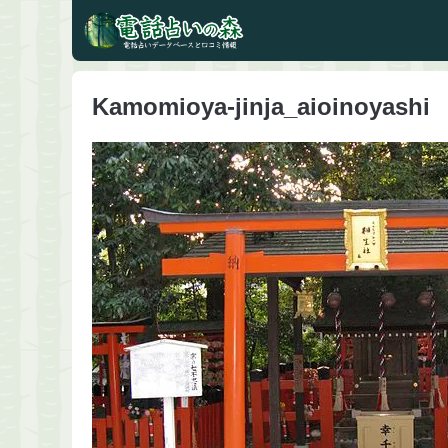
Kamomioya-jinja_aioinoyashi