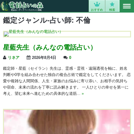
MENU
0
おすすめ
検索
鑑定ジャンル-占い師:
不倫
星藍先生（みんなの電話占い）
リネア
2026年8月4日
0
鑑定師・星藍（セイラン）先生は、霊感・霊視・遠隔透視を軸に、姓名
判断や0学を組み合わせた独自の複合占術で鑑定をしてくださいます。 恋
愛や複雑な人間関係、人生・家族のお悩みに寄り添い、お相手の気持ち
や宿命、未来の流れを丁寧に読み解きます。 一人ひとりの幸せを第一に
考え、望む未来へ進むための具体的な道筋...
»