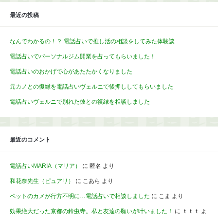
最近の投稿
なんでわかるの！？ 電話占いで推し活の相談をしてみた体験談
電話占いでパーソナルジム開業を占ってもらいました！
電話占いのおかげで心があたたかくなりました
元カノとの復縁を電話占いヴェルニで後押ししてもらいました
電話占いヴェルニで別れた彼との復縁を相談しました
最近のコメント
電話占いMARIA（マリア）
に
匿名
より
和花奈先生（ピュアリ）
に
こあら
より
ペットのカメが行方不明に…電話占いで相談しました
に
こま
より
効果絶大だった京都の鈴虫寺。私と友達の願いが叶いました！
に
ｔｔｔ
よ