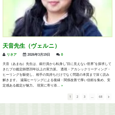
天音先生（ヴェルニ）
リネア
2026年3月19日
0
天音（あまね）先生は、銀行員から転身し“目に見えない世界”を探求して
きたプロ鑑定師歴20年以上の実力派。 透視・アカシックリーディング・
ヒーリングを駆使し、相手の気持ちだけでなく問題の本質まで深く読み
解きます。 遠隔ヒーリングによる復縁・関係改善で厚い信頼を集め、安
定感ある鑑定が魅力。 現実に寄り添...
»
1
2
3
…
68