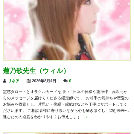
蓮乃歌先生（ウィル）
リネア
2026年8月4日
0
霊感タロットとオラクルカードを用い、日本の神様や龍神様、高次元か
らのメッセージを届けてくださる鑑定師です。 お相手の気持ちや恋愛の
お悩みを得意とし、片思い・復縁・縁結びなどを丁寧にサポートしてく
ださいます。 ご相談者様に寄り添いながら心を解きほぐし、望む未来へ
進むための道筋をわかりやすくお伝えします...
»