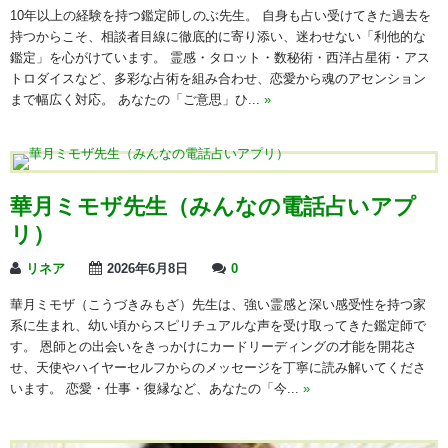
10年以上の経験を持つ鑑定師しのぶ先生。 自身も占い受けてきた過去を
持つからこそ、相談者目線に徹底的に寄り添い、迷わせない「利他的な
鑑定」を心がけています。 霊感・タロット・数秘術・西洋占星術・アス
トロダイスなど、多彩な占術を組み合わせ、恋愛から魂のアセンション
まで幅広く対応。 あなたの「ご意思」ひ...
»
華月ミモザ先生（みんなの電話占いアプ
リ）
リネア
2026年6月8日
0
華月ミモザ（こうづきみもざ）先生は、強い霊感と深い感受性を持つ家
系に生まれ、幼い頃からスピリチュアルな声を受け取ってきた鑑定師で
す。 恩師との出会いをきっかけにカードリーディングの才能を開花さ
せ、天使やハイヤーセルフからのメッセージを丁寧に読み解いてくださ
います。 恋愛・仕事・復縁など、あなたの「今...
»