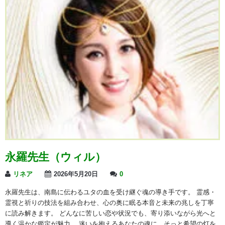
永羅先生（ウィル）
リネア
2026年5月20日
0
永羅先生は、南島に伝わるユタの血を受け継ぐ魂の導き手です。 霊感・
霊視と祈りの技法を組み合わせ、心の奥に眠る本音と未来の兆しを丁寧
に読み解きます。 どんなに苦しい恋や状況でも、寄り添いながら光へと
導く温かな鑑定が魅力。 迷いを抱えるあなたの魂に、そっと希望の灯を