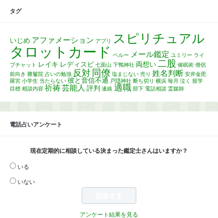
タグ
スピリチュアル
アファメーション
いじめ
アプリ
タロットカード
メール鑑定
ペルー
ユミリー
ライ
二股
レイキ
レディスピ
両想い
ブチャット
七面山
下鴨神社
催眠術
僧侶
同僚
反対
姓名判断
前向き
勝鬘院
占いの勉強
塩まじない
売り
安井金毘
彼と音信不通
羅宮
小学生
当たらない
戸隠神社
断ち切り
横浜
毎月
泣く
留学
適職
祈祷
芸能人
評判
目標
相談内容
連絡
部下
電話相談
霊媒師
電話占いアンケート
現在定期的に相談している決まった鑑定士さんはいますか？
いる
いない
アンケート結果を見る