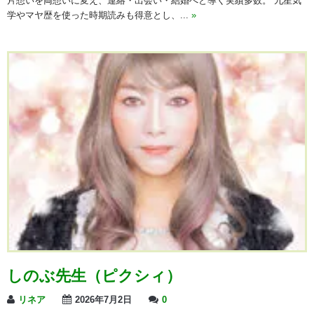
片想いを両想いに変え、連絡・出会い・結婚へと導く実績多数。 九星気
学やマヤ歴を使った時期読みも得意とし、...
»
しのぶ先生（ピクシィ）
リネア
2026年7月2日
0