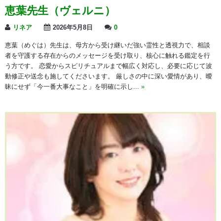
恵葉先生（ヴェルニ）
リネア
2026年5月8日
0
恵葉（めぐは）先生は、母方から受け継いだ強い霊性と透視力で、相談
者を守護する存在からのメッセージを受け取り、核心に触れる鑑定を行
う方です。 恋愛からスピリチュアルまで幅広く対応し、必要に応じて波
動修正や送念も施してくださいます。 厳しさの中に深い愛情があり、曖
昧にせず「今一番大事なこと」を明確に示し...
»