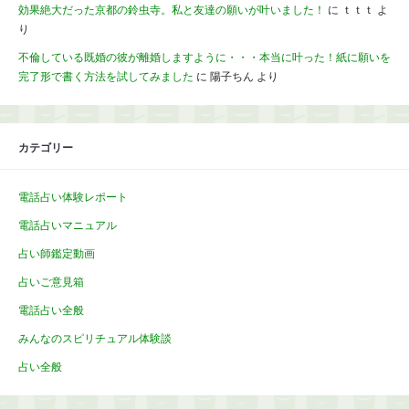
効果絶大だった京都の鈴虫寺。私と友達の願いが叶いました！
に
ｔｔｔ
よ
り
不倫している既婚の彼が離婚しますように・・・本当に叶った！紙に願いを
完了形で書く方法を試してみました
に
陽子ちん
より
カテゴリー
電話占い体験レポート
電話占いマニュアル
占い師鑑定動画
占いご意見箱
電話占い全般
みんなのスピリチュアル体験談
占い全般