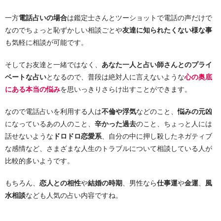
一方
電話占いの場合
は鑑定士さんとツーショットで電話の声だけで
なのでちょっと恥ずかしい相談ごとや
友達に知られたくない様な事
も気軽に相談が可能です。
そしてお友達と一緒ではなく、
あなた一人と占い師さんとのプライ
ベートな占い
となるので、普段は絶対人に言えないような
心の奥底
にある本当の悩み
を思いっきりさらけ出すことができます。
なので電話占いを利用する人は
不倫や浮気
などのこと、
悩みの元凶
になっているあの人のこと、
辛かった過去
のこと、ちょっと人には
話せないような
ドロドロ恋愛系
、自分の中に押し殺したネガティブ
な感情など、さまざまな人生のトラブルについて相談している人が
比較的多いようです。
もちろん、
恋人との相性
や
結婚の時期
、男性なら
仕事運
や
金運
、
風
水相談
なども人気の占い内容ですね。