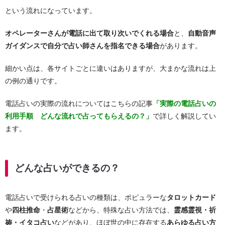
という流れになっています。
オペレーターさんが電話に出て取り次いでくれる場合
と、
自動音声
ガイダンスで自分で占い師さんを指名できる場合
があります。
細かい点は、各サイトごとに違いはありますが、大まかな流れは上
の例の通りです。
電話占いの実際の流れについてはこちらの記事
「実際の電話占いの
利用手順 どんな流れで占ってもらえるの？」
で詳しく解説してい
ます。
どんな占いができるの？
電話占いで受けられる占いの種類は、ポピュラーな
タロットカード
や
四柱推命
・
占星術
などから、特殊な占い方法では、
霊感霊視・祈
祷・イタコ占い
などがあり、ほぼ世の中に存在する
あらゆる占い方