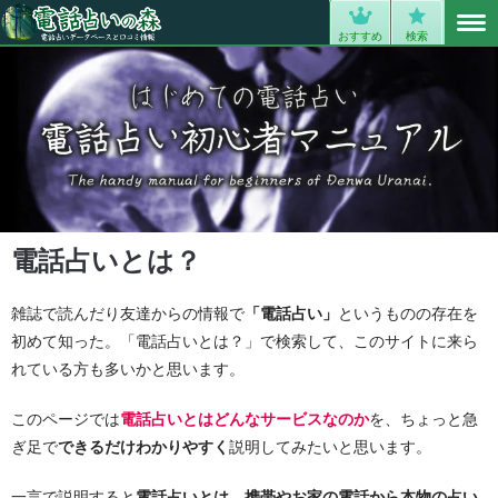
MENU
0
おすすめ
検索
電話占いとは？
雑誌で読んだり友達からの情報で
「電話占い」
というものの存在を
初めて知った。「電話占いとは？」で検索して、このサイトに来ら
れている方も多いかと思います。
このページでは
電話占いとはどんなサービスなのか
を、ちょっと急
ぎ足で
できるだけわかりやすく
説明してみたいと思います。
一言で説明すると
電話占いとは、携帯やお家の電話から
本物の占い