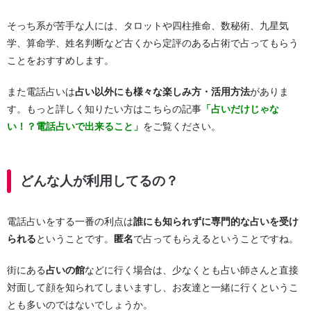
そっち系が苦手な人には、タロットや四柱推命、数秘術、九星気
学、算命学、姓名判断など古くから定評のある占術で占ってもらう
ことをおすすめします。
また電話占いは
占い以外にも様々な楽しみ方・活用方法
がありま
す。もっと詳しく知りたい方はこちらの記事
「占いだけじゃな
い！？電話占いで出来ること」
をご覧ください。
どんな人が利用してるの？
電話占いをする一番の利点は
誰にも知られずに専門的な占いを受け
られる
ということです。
匿名
で占ってもらえるということですね。
街にある
占いの館
などに行く場合は、少なくとも占い師さんと直接
対面して顔を知られてしまいますし、お友達と一緒に行くというこ
とも多いのではないでしょうか。