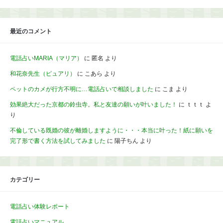
最近のコメント
電話占いMARIA（マリア）
に
匿名
より
和花奈先生（ピュアリ）
に
こあら
より
ペットのカメが行方不明に…電話占いで相談しました
に
こま
より
効果絶大だった京都の鈴虫寺。私と友達の願いが叶いました！
に
ｔｔｔ
よ
り
不倫している既婚の彼が離婚しますように・・・本当に叶った！紙に願いを
完了形で書く方法を試してみました
に
陽子ちん
より
カテゴリー
電話占い体験レポート
電話占いマニュアル