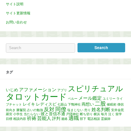
サイト説明
サイト更新情報
お問い合わせ
タグ
スピリチュアル
アファメーション
いじめ
アプリ
タロットカード
メール鑑定
ペルー
ユミリー
ライ
二股
レイキ
レディスピ
両想い
ブチャット
七面山
下鴨神社
催眠術
僧侶
同僚
反対
姓名判断
前向き
勝鬘院
占いの勉強
塩まじない
売り
安井金毘
彼と音信不通
羅宮
小学生
当たらない
戸隠神社
断ち切り
横浜
毎月
泣く
留学
適職
祈祷
芸能人
評判
目標
相談内容
連絡
部下
電話相談
霊媒師