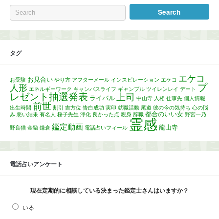
タグ
エケコ
お見合い
お受験
やり方
アフターメール
インスピレーション
エケコ
プ
人形
エネルギーワーク
キャンパスライフ
ギャンブル
ツイレンレイ
デート
レゼント抽選発表
上司
ライバル
中山寺
人相
仕事先
個人情報
前世
出生時間
割引
吉方位
告白成功
実印
就職活動
尾道
彼の今の気持ち
心の悩
都合のいい女
み
悪い結果
有名人
桜子先生
浄化
良かった点
親身
辞職
野宮一乃
霊感
鑑定動画
龍山寺
野良猫
金融
鎌倉
電話占いフィール
電話占いアンケート
現在定期的に相談している決まった鑑定士さんはいますか？
いる