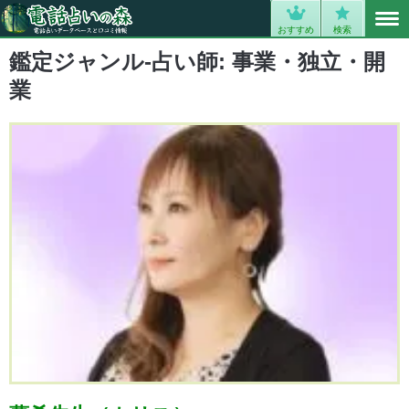
MENU
0
おすすめ
検索
鑑定ジャンル-占い師:
事業・独立・開
業