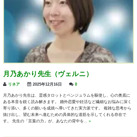
月乃あかり先生（ヴェルニ）
リネア
2025年12月16日
0
月乃あかり先生は、霊感タロットとペンジュラムを駆使し、心の奥底に
ある本音を鋭く読み解きます。 婚外恋愛や妊活など繊細なお悩みに深く
寄り添い、多くの願いを成就へ導いてきた実力派です。 複雑な思考から
抜け出し、望む未来へ進むための具体的な道筋を示してくれる存在で
す。 先生の「言葉の力」が、あなたの背中を...
»