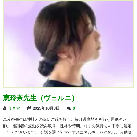
恵玲奈先生（ヴェルニ）
リネア
2025年10月3日
0
恵玲奈先生は神社との深いご縁を持ち、毎月護摩焚きを行う霊視占い
師。 相談者の波動を読み取り、性格や時期、相手の気持ちを丁寧に鑑定
してくださいます。 会話を通じてマイナスエネルギーを浄化し、波動修