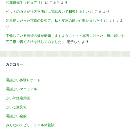
和花奈先生（ピュアリ）
に
こあら
より
ペットのカメが行方不明に…電話占いで相談しました
に
こま
より
効果絶大だった京都の鈴虫寺。私と友達の願いが叶いました！
に
ｔｔｔ
よ
り
不倫している既婚の彼が離婚しますように・・・本当に叶った！紙に願いを
完了形で書く方法を試してみました
に
陽子ちん
より
カテゴリー
電話占い体験レポート
電話占いマニュアル
占い師鑑定動画
占いご意見箱
電話占い全般
みんなのスピリチュアル体験談