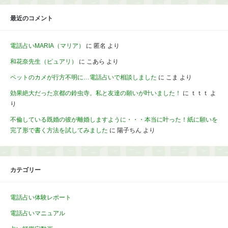
最近のコメント
電話占いMARIA（マリア）
に
匿名
より
和花奈先生（ピュアリ）
に
こあら
より
ペットのカメが行方不明に…電話占いで相談しました
に
こま
より
効果絶大だった京都の鈴虫寺。私と友達の願いが叶いました！
に
ｔｔｔ
よ
り
不倫している既婚の彼が離婚しますように・・・本当に叶った！紙に願いを
完了形で書く方法を試してみました
に
陽子ちん
より
カテゴリー
電話占い体験レポート
電話占いマニュアル