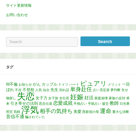
サイト更新情報
お問い合わせ
タグ
ピュアリ
W不倫
がん
カップル
一目
お知らせ
ドイツ
ハート
メリット
単身赴任
ぼれ
不登校
先生
不吉
人気
仙台
別れ話
占い否定派
夢判断
失せ
失恋
妊娠
妊活
女子力
物探し
女子旅
女社長
家庭崩壊
家族の反対
将
恋愛成就
教師
引き寄せの法則
来
思念伝達
手相占い
手紙占い
援交
日光東
浮気
運命
相手の気持ち
美愛
照宮
気軽
西新宿の母
重大な決断
音信不通
騙されていた