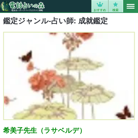
MENU
0
おすすめ
検索
鑑定ジャンル-占い師:
成就鑑定
希美子先生（ラサベルデ）