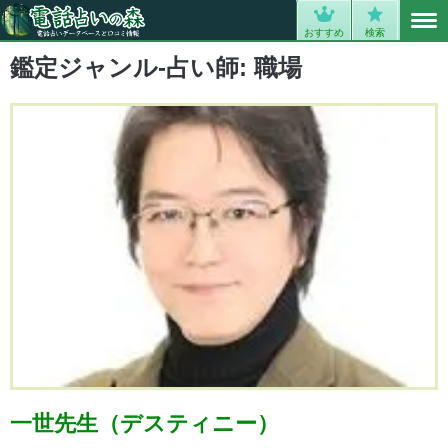
MENU
0
おすすめ
検索
鑑定ジャンル-占い師:
職場
一世先生（デスティニー）