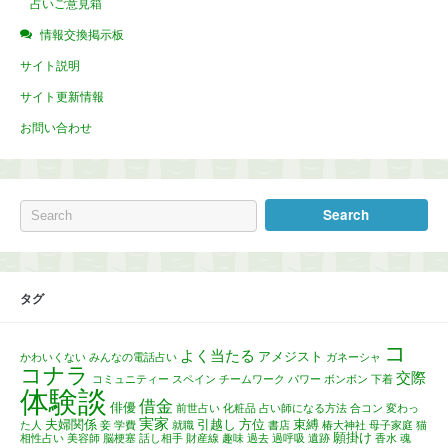
占いご意見箱
情報交換掲示板
サイト説明
サイト更新情報
お問い合わせ
タグ
コ
よく当たる
アメジスト
かわいくない
みんなの電話占い
ガネーシャ
コナラ
交際
コミュニティー
スペイン
チームワーク
パワー
ボンボン
下着
体験談
借金
俳優
前世占い
化粧品
占い師になる方法
合コン
変わっ
実家
夫婦関係
引越し
方位
束縛
た人
妾
学費
就職
書店
椿大神社
母子家庭
猫
願掛け
相性占い
美容師
脳梗塞
話し相手
財産線
趣味
過去
過呼吸
遺跡
香水
魂