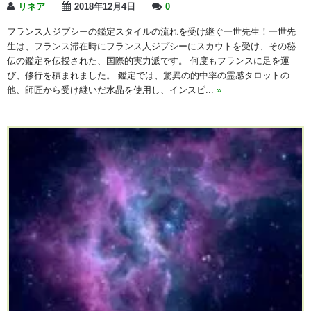
リネア
2018年12月4日
0
フランス人ジプシーの鑑定スタイルの流れを受け継ぐ一世先生！一世先
生は、フランス滞在時にフランス人ジプシーにスカウトを受け、その秘
伝の鑑定を伝授された、国際的実力派です。 何度もフランスに足を運
び、修行を積まれました。 鑑定では、驚異の的中率の霊感タロットの
他、師匠から受け継いだ水晶を使用し、インスピ...
»