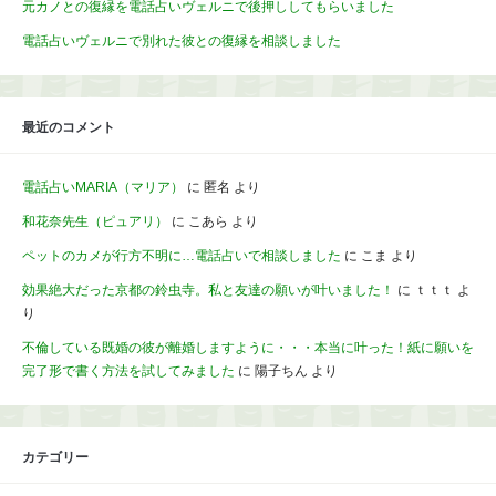
元カノとの復縁を電話占いヴェルニで後押ししてもらいました
電話占いヴェルニで別れた彼との復縁を相談しました
最近のコメント
電話占いMARIA（マリア）
に
匿名
より
和花奈先生（ピュアリ）
に
こあら
より
ペットのカメが行方不明に…電話占いで相談しました
に
こま
より
効果絶大だった京都の鈴虫寺。私と友達の願いが叶いました！
に
ｔｔｔ
よ
り
不倫している既婚の彼が離婚しますように・・・本当に叶った！紙に願いを
完了形で書く方法を試してみました
に
陽子ちん
より
カテゴリー