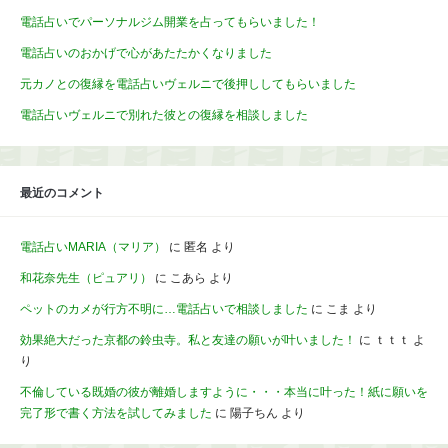
電話占いでパーソナルジム開業を占ってもらいました！
電話占いのおかげで心があたたかくなりました
元カノとの復縁を電話占いヴェルニで後押ししてもらいました
電話占いヴェルニで別れた彼との復縁を相談しました
最近のコメント
電話占いMARIA（マリア）
に
匿名
より
和花奈先生（ピュアリ）
に
こあら
より
ペットのカメが行方不明に…電話占いで相談しました
に
こま
より
効果絶大だった京都の鈴虫寺。私と友達の願いが叶いました！
に
ｔｔｔ
よ
り
不倫している既婚の彼が離婚しますように・・・本当に叶った！紙に願いを
完了形で書く方法を試してみました
に
陽子ちん
より