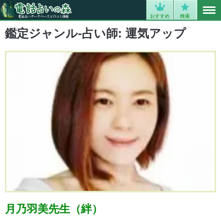
MENU
0
おすすめ
検索
鑑定ジャンル-占い師:
運気アップ
月乃羽美先生（絆）