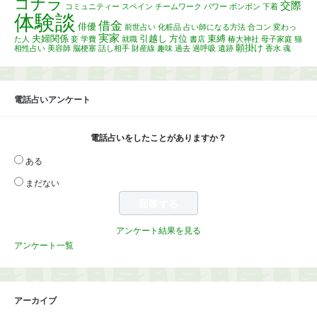
コナラ
交際
コミュニティー
スペイン
チームワーク
パワー
ボンボン
下着
体験談
借金
俳優
前世占い
化粧品
占い師になる方法
合コン
変わっ
実家
夫婦関係
引越し
方位
束縛
た人
妾
学費
就職
書店
椿大神社
母子家庭
猫
願掛け
相性占い
美容師
脳梗塞
話し相手
財産線
趣味
過去
過呼吸
遺跡
香水
魂
電話占いアンケート
電話占いをしたことがありますか？
ある
まだない
アンケート結果を見る
アンケート一覧
アーカイブ