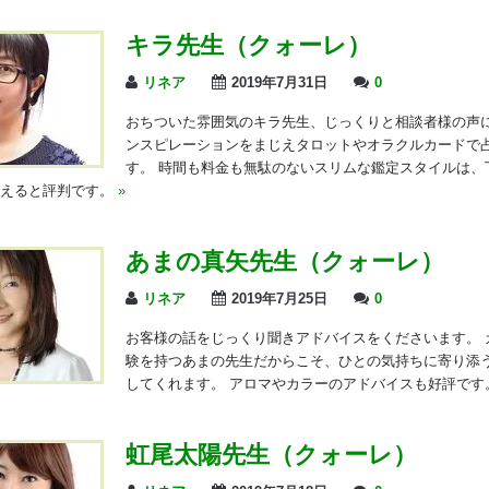
キラ先生（クォーレ）
リネア
2019年7月31日
0
おちついた雰囲気のキラ先生、じっくりと相談者様の声
ンスピレーションをまじえタロットやオラクルカードで
す。 時間も料金も無駄のないスリムな鑑定スタイルは、
らえると評判です。
»
あまの真矢先生（クォーレ）
リネア
2019年7月25日
0
お客様の話をじっくり聞きアドバイスをくださいます。 
験を持つあまの先生だからこそ、ひとの気持ちに寄り添
してくれます。 アロマやカラーのアドバイスも好評で
虹尾太陽先生（クォーレ）