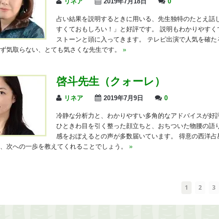
リネア
2019年7月18日
0
占い結果を説明するときに用いる、先生独特のたとえ話
すくておもしろい！」と好評です。 説明もわかりやすく
ストーンと頭に入ってきます。 テレビ出演で人気を確た
らず気取らない、とても気さくな先生です。
»
啓斗先生（クォーレ）
リネア
2019年7月9日
0
冷静な分析力と、わかりやすい多角的なアドバイスが好
ひときわ目を引く整った顔立ちと、おちついた物腰の語
感をおぼえるとの声が多数届いています。 得意の西洋占
し、次への一歩を教えてくれることでしょう。
»
1
2
3