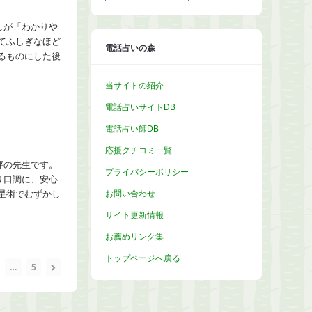
カ
イ
ブ
しが「わかりや
てふしぎなほど
電話占いの森
るものにした後
当サイトの紹介
電話占いサイトDB
電話占い師DB
応援クチコミ一覧
評の先生です。
プライバシーポリシー
り口調に、安心
お問い合わせ
星術でむずかし
サイト更新情報
お薦めリンク集
トップページへ戻る
…
5