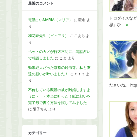
最近のコメント
トロダイスなど
電話占いMARIA（マリア）
に
匿名
よ
思」ひ...
»
り
和花奈先生（ピュアリ）
に
こあら
よ
り
ペットのカメが行方不明に…電話占い
で相談しました
に
こま
より
効果絶大だった京都の鈴虫寺。私と友
達の願いが叶いました！
に
ｔｔｔ
よ
り
ださいね。 https:
不倫している既婚の彼が離婚しますよ
うに・・・本当に叶った！紙に願いを
完了形で書く方法を試してみました
に
陽子ちん
より
カテゴリー