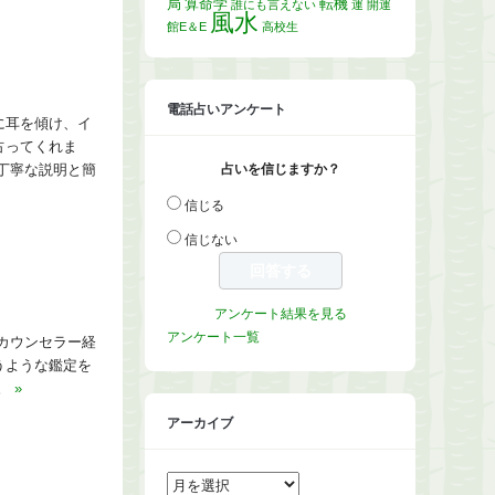
局
算命学
転機
誰にも言えない
運
開運
風水
館E＆E
高校生
電話占いアンケート
に耳を傾け、イ
占ってくれま
占いを信じますか？
丁寧な説明と簡
信じる
信じない
アンケート結果を見る
アンケート一覧
カウンセラー経
うような鑑定を
す。
»
アーカイブ
ア
ー