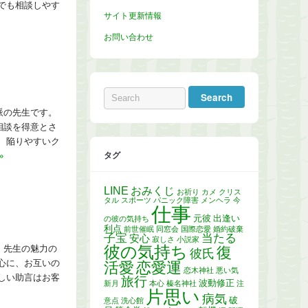
でも相談しやす
サイト更新情報
お問い合わせ
派の先生です。
相談を得意とさ
、陥りやすいク
タグ
»
LINE
おみくじ
お祈り
カメ
クリス
タル
スポーツ
パニック障害
メンヘラ
今
仕事
元彼
出逢い
の彼の気持ち
利点
前世催眠
同窓会
国際恋愛
婚約破棄
子宝
当たる
安心
寂しさ
小説家
彼の気持ち
復
、先生の魅力の
彼氏
心に、お互いの
活愛
恋愛運
恋木神社
悪い気
しい助言はお客
旅行
波動修正
新月
本心
榛名神社
注
片思い
病気
破
意点
洗心館