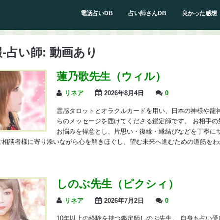
電話占いDB
占い師さんDB
良かった感想
-占い師:
動画あり
蓮乃歌先生（ウィル）
リネア
2026年8月4日
0
霊感タロットとオラクルカードを用い、日本の神様や龍
らのメッセージを届けてくださる鑑定師です。 お相手の
お悩みを得意とし、片思い・復縁・縁結びなどを丁寧に
ご相談者様に寄り添いながら心を解きほぐし、望む未来へ進むための道筋をわ
しのぶ先生（ピクシィ）
リネア
2026年7月2日
0
10年以上の経験を持つ鑑定師しのぶ先生。 自身も占い