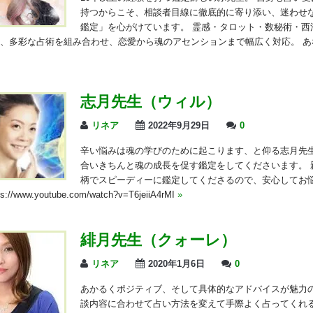
持つからこそ、相談者目線に徹底的に寄り添い、迷わせ
鑑定」を心がけています。 霊感・タロット・数秘術・西
、多彩な占術を組み合わせ、恋愛から魂のアセンションまで幅広く対応。 あ
志月先生（ウィル）
リネア
2022年9月29日
0
辛い悩みは魂の学びのために起こります、と仰る志月先生
合いきちんと魂の成長を促す鑑定をしてくださいます。 
柄でスピーディーに鑑定してくださるので、安心してお
//www.youtube.com/watch?v=T6jeiiA4rMI
»
緋月先生（クォーレ）
リネア
2020年1月6日
0
あかるくポジティブ、そして具体的なアドバイスが魅力の
談内容に合わせて占い方法を変えて手際よく占ってくれ