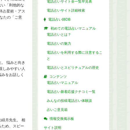
電話占いサイト全一覧早見表
ない「利他的な
電話占いサイト詳細検索
洋占星術・アス
なたの「ご意
電話占い師DB
初めての電話占いマニュアル
電話占いとは？
電話占いの魅力
電話占いを利用する際に注意するこ
と
。 悩みと向き
電話占いとスピリチュアルの歴史
親しみやすい人
悩みをお話しく
コンテンツ
電話占いマニュアル
電話占い新着応援クチコミ一覧
みんなの投稿電話占い体験談
占いご意見箱
情報交換掲示板
緋月先生。 相
るため、スピー
サイト説明