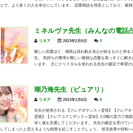
とで、より多くの人を幸せにしています。 恋愛相談を得意としており、複雑
ミネルヴァ先生（みんなの電話
リネア
2023年2月6日
0
難しい恋愛ほど、感情は揺れ動き決心が鈍るものと仰る
生。 気持ちの整理が難しい複雑な恋愛を真っすぐに解き
います。 主にクリスタルを使われる先生の鑑定で希望の
瑚乃海先生（ピュアリ）
リネア
2023年1月6日
0
先生が使用される 【クレアボヤンス＝霊視】【クレアオ
霊聴】【クレアコグニザンス＝霊知】の3種の霊力で視
深く魂を見通してくださいます。 先生の鑑定を受けてい
してしまったと思えるような錯覚を起こすことでしょう。 状況改善や好転へ