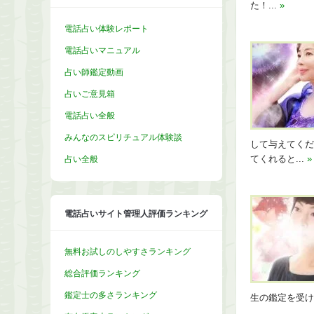
た！...
»
電話占い体験レポート
電話占いマニュアル
占い師鑑定動画
占いご意見箱
電話占い全般
みんなのスピリチュアル体験談
して与えてくだ
占い全般
てくれると...
»
電話占いサイト管理人評価ランキング
無料お試しのしやすさランキング
総合評価ランキング
鑑定士の多さランキング
生の鑑定を受