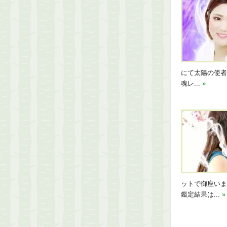
にて太陽の使者
魂レ...
»
ットで御座いま
鑑定結果は...
»