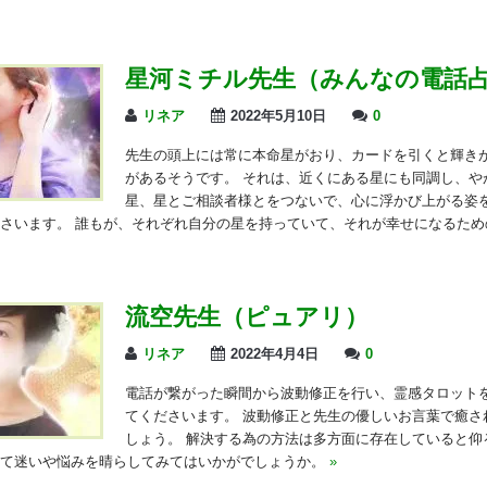
星河ミチル先生（みんなの電話
リネア
2022年5月10日
0
先生の頭上には常に本命星がおり、カードを引くと輝き
があるそうです。 それは、近くにある星にも同調し、や
星、星とご相談者様とをつないで、心に浮かび上がる姿
さいます。 誰もが、それぞれ自分の星を持っていて、それが幸せになるため
流空先生（ピュアリ）
リネア
2022年4月4日
0
電話が繋がった瞬間から波動修正を行い、霊感タロット
てくださいます。 波動修正と先生の優しいお言葉で癒さ
しょう。 解決する為の方法は多方面に存在していると仰
けて迷いや悩みを晴らしてみてはいかがでしょうか。
»