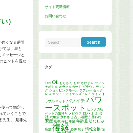
サイト更新情報
お問い合わせ
占い）
が強くなる瞬間
がては、星と
をメッセージと
のヒントを視せ
タグ
OL
Feel
おじさん
お金
さげまん
ウィッ
チボトル
オラクルカード
グラウンディン
グ
ショッピングモール
ジプシー
セック
レス
セント・マイケルズ・レイライン
ト
パワ
バツイチ
ラブル
ネット
ースポット
を使って鑑定し
ピンクの紐
ロバミミ
会
ペットの気持ち
メビウス
れていくことで
社
六角堂
別れさせ
占い活用法
囲われ
る先生。 是非先
安産
年齢差
幼なじみ
密教
寺社
年齢
復縁
情報交換
店舗
必勝
息子
憧