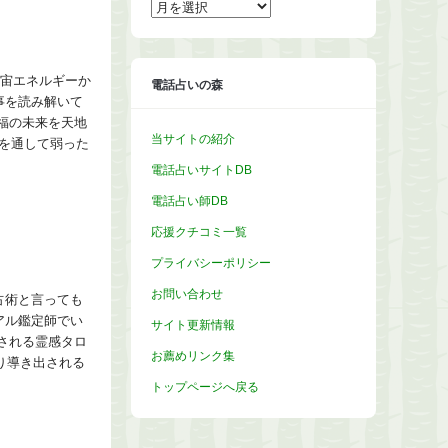
ー
カ
イ
ブ
宇宙エネルギーか
電話占いの森
事を読み解いて
福の未来を天地
当サイトの紹介
を通して弱った
電話占いサイトDB
電話占い師DB
応援クチコミ一覧
プライバシーポリシー
お問い合わせ
占術と言っても
アル鑑定師でい
サイト更新情報
される霊感タロ
お薦めリンク集
り導き出される
トップページへ戻る