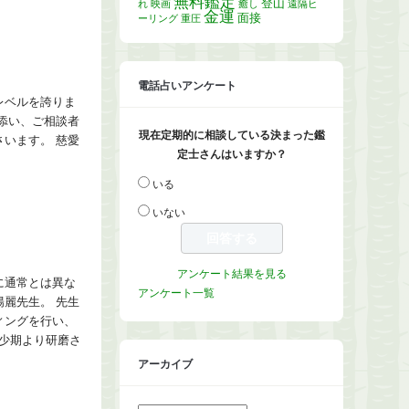
無料鑑定
登山
れ
映画
癒し
遠隔ヒ
金運
面接
ーリング
重圧
電話占いアンケート
レベルを誇りま
添い、ご相談者
現在定期的に相談している決まった鑑
います。 慈愛
定士さんはいますか？
いる
いない
アンケート結果を見る
に通常とは異な
アンケート一覧
麗先生。 先生
ィングを行い、
少期より研磨さ
アーカイブ
ア