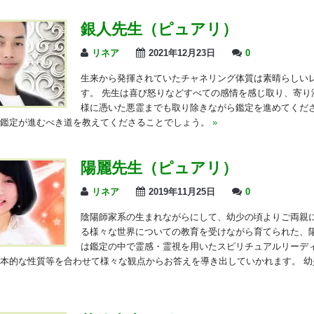
銀人先生（ピュアリ）
リネア
2021年12月23日
0
生来から発揮されていたチャネリング体質は素晴らしい
す。 先生は喜び怒りなどすべての感情を感じ取り、寄り
様に憑いた悪霊までも取り除きながら鑑定を進めてくださ
の鑑定が進むべき道を教えてくださることでしょう。
»
陽麗先生（ピュアリ）
リネア
2019年11月25日
0
陰陽師家系の生まれながらにして、幼少の頃よりご両親
る様々な世界についての教育を受けながら育てられた、陽
は鑑定の中で霊感・霊視を用いたスピリチュアルリーデ
本的な性質等を合わせて様々な観点からお答えを導き出していかれます。 幼