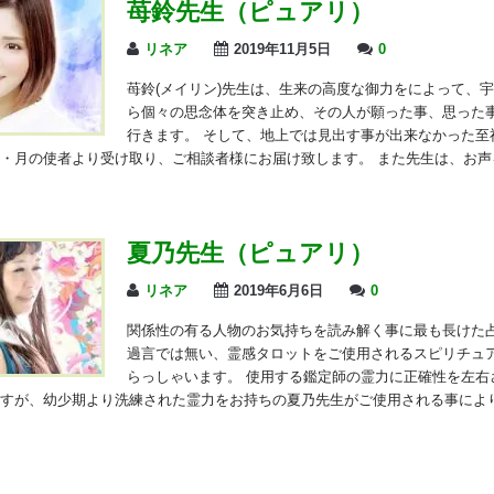
苺鈴先生（ピュアリ）
リネア
2019年11月5日
0
苺鈴(メイリン)先生は、生来の高度な御力をによって、
ら個々の思念体を突き止め、その人が願った事、思った
行きます。 そして、地上では見出す事が出来なかった至
・月の使者より受け取り、ご相談者様にお届け致します。 また先生は、お声
夏乃先生（ピュアリ）
リネア
2019年6月6日
0
関係性の有る人物のお気持ちを読み解く事に最も長けた
過言では無い、霊感タロットをご使用されるスピリチュ
らっしゃいます。 使用する鑑定師の霊力に正確性を左右
すが、幼少期より洗練された霊力をお持ちの夏乃先生がご使用される事によ