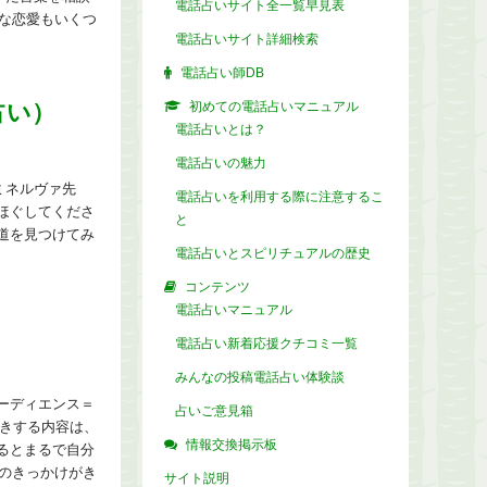
電話占いサイト全一覧早見表
な恋愛もいくつ
電話占いサイト詳細検索
電話占い師DB
占い）
初めての電話占いマニュアル
電話占いとは？
電話占いの魅力
ミネルヴァ先
電話占いを利用する際に注意するこ
ほぐしてくださ
と
道を見つけてみ
電話占いとスピリチュアルの歴史
コンテンツ
電話占いマニュアル
電話占い新着応援クチコミ一覧
みんなの投稿電話占い体験談
ーディエンス＝
占いご意見箱
聴きする内容は、
情報交換掲示板
るとまるで自分
のきっかけがき
サイト説明