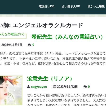
電話占いDB
占い師さんDB
良かった感想
い師:
エンジェルオラクルカード
希妃先生（みんなの電話占い）
2025年11月6日
0
解き、恋の迷宮に光を灯す希妃（きき）先生。 カードとメッセージを通じて
く導きます。 不安や迷いに寄り添いながら、潜在意識の書き換えで幸福体質
。 恋愛・不倫・復縁など、複雑な想いも安心して相談できる頼れる存在で
涙意先生（リノア）
sagyouyou
2023年11月2日
0
幼いころから強い霊感がありましたが、憑依体質もあい
依されてしまい大変な思いをされてきました。 大人にな
をコントロールすることができ、現在は霊力から降りて