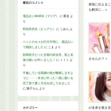
最近のコメント
者様に伝えるこ
も解決に...
»
電話占いMARIA（マリア）
に
匿名
よ
り
和花奈先生（ピュアリ）
に
こあら
よ
り
ペットのカメが行方不明に…電話占い
で相談しました
に
こま
より
効果絶大だった京都の鈴虫寺。私と友
ませんか？
»
達の願いが叶いました！
に
ｔｔｔ
よ
り
不倫している既婚の彼が離婚しますよ
うに・・・本当に叶った！紙に願いを
完了形で書く方法を試してみました
に
陽子ちん
より
カテゴリー
が未来を覗き見