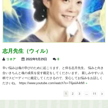
志月先生（ウィル）
リネア
2022年9月29日
0
辛い悩みは魂の学びのために起こります、と仰る志月先生。 悩みと向き
合いきちんと魂の成長を促す鑑定をしてくださいます。 親しみやすい人
柄でスピーディーに鑑定してくださるので、安心してお悩みをお話しく
ださいね。 https://www.youtube.com/watch?v=T6jeiiA4rMI
»
1
2
3
…
11