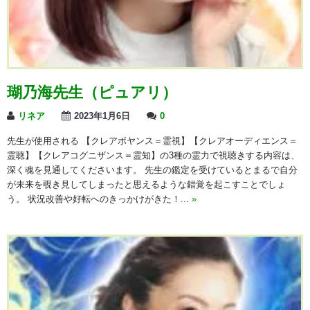
瑚乃海先生（ピュアリ）
リネア
2023年1月6日
0
先生が使用される 【クレアボヤンス＝霊視】【クレアオーディエンス＝
霊聴】【クレアコグニザンス＝霊知】の3種の霊力で視聴きする内容は、
深く魂を見通してくださいます。 先生の鑑定を受けているとまるで自分
が未来を覗き見してしまったと思えるような錯覚を起こすことでしょ
う。 状況改善や好転へのきっかけがきた！...
»