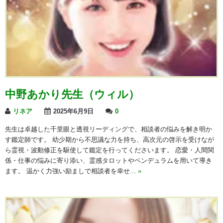
中野あかり先生（ウィル）
リネア
2025年6月9日
0
先生は卓越した千里眼と透視リーディングで、相談者の悩みを解き明か
す鑑定師です。 幼少期から不思議な力を持ち、高次元の啓示を受けなが
ら霊視・波動修正を駆使して鑑定を行ってくださいます。 恋愛・人間関
係・仕事の悩みに寄り添い、霊感タロットやペンデュラムを用いて導き
ます。 温かく力強い励ましで相談者を幸せ...
»