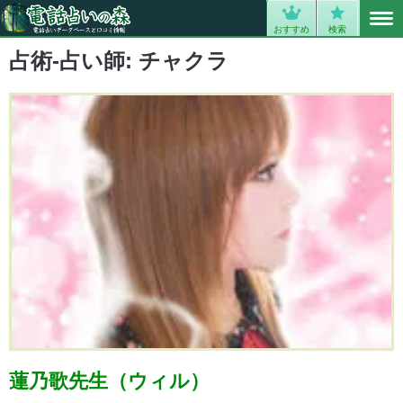
MENU
0
おすすめ
検索
占術-占い師:
チャクラ
蓮乃歌先生（ウィル）