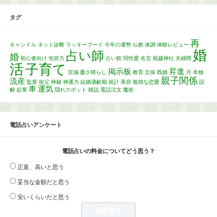
タグ
再
キャンドル
ネット診断
ラッキーフード
今年の運勢
仏教
体調
体験レビュー
婚
占い師
婚
初心者向け
包容力
占い館
同性愛
名言
堀越神社
夫婦間
活
子育て
掲示板
昇進
宮城
憂さ晴らし
教育
文殊
既婚
月
本物
親子関係
流産
監督
祖父
神秘
神通力
結婚適齢期
統計
美容
複雑な恋愛
誤
車
運気
解
起業
隠れスポット
雑誌
電話注文
魔術
電話占いアンケート
電話占いの料金についてどう思う？
正直、高いと思う
妥当な金額だと思う
安いくらいだと思う