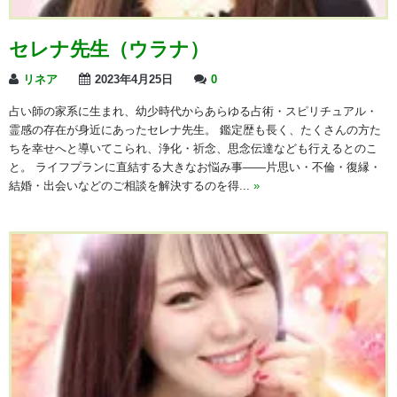
セレナ先生（ウラナ）
リネア
2023年4月25日
0
占い師の家系に生まれ、幼少時代からあらゆる占術・スピリチュアル・
霊感の存在が身近にあったセレナ先生。 鑑定歴も長く、たくさんの方た
ちを幸せへと導いてこられ、浄化・祈念、思念伝達なども行えるとのこ
と。 ライフプランに直結する大きなお悩み事――片思い・不倫・復縁・
結婚・出会いなどのご相談を解決するのを得...
»