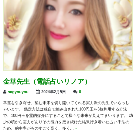
金華先生（電話占いリノア）
sagyouyou
2024年2月5日
0
幸運を引き寄せ、望む未来を切り開いてくれる実力派の先生でいらっし
ゃいます。 鑑定方法は独自で編み出された100円玉を3枚利用する方法
で、100円玉を霊的媒介にすることで様々な未来が見えてまいります。 幼
少の頃から霊力がありその能力を磨き続けた結果行き着いた占い手法の
ため、的中率がものすごく高く、多く...
»