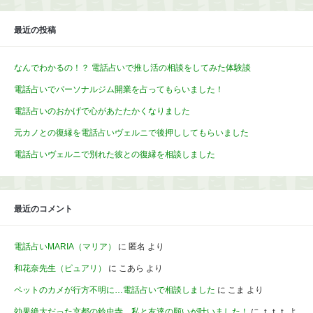
最近の投稿
なんでわかるの！？ 電話占いで推し活の相談をしてみた体験談
電話占いでパーソナルジム開業を占ってもらいました！
電話占いのおかげで心があたたかくなりました
元カノとの復縁を電話占いヴェルニで後押ししてもらいました
電話占いヴェルニで別れた彼との復縁を相談しました
最近のコメント
電話占いMARIA（マリア）
に
匿名
より
和花奈先生（ピュアリ）
に
こあら
より
ペットのカメが行方不明に…電話占いで相談しました
に
こま
より
効果絶大だった京都の鈴虫寺。私と友達の願いが叶いました！
に
ｔｔｔ
よ