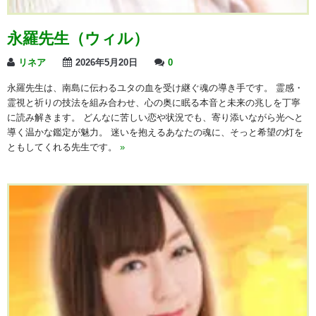
永羅先生（ウィル）
リネア
2026年5月20日
0
永羅先生は、南島に伝わるユタの血を受け継ぐ魂の導き手です。 霊感・
霊視と祈りの技法を組み合わせ、心の奥に眠る本音と未来の兆しを丁寧
に読み解きます。 どんなに苦しい恋や状況でも、寄り添いながら光へと
導く温かな鑑定が魅力。 迷いを抱えるあなたの魂に、そっと希望の灯を
ともしてくれる先生です。
»