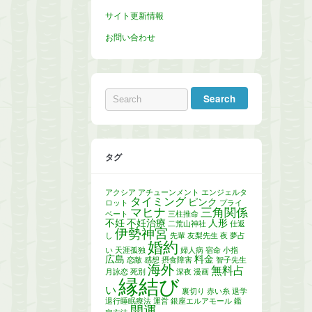
サイト更新情報
お問い合わせ
タグ
アクシア
アチューンメント
エンジェルタ
タイミング
ピンク
ロット
プライ
マヒナ
三角関係
ベート
三柱推命
不妊
不妊治療
人形
二荒山神社
仕返
伊勢神宮
し
先輩
友梨先生
夜
夢占
婚約
い
天涯孤独
婦人病
宿命
小指
広島
料金
恋敵
感想
摂食障害
智子先生
海外
無料占
月詠恋
死別
深夜
漫画
縁結び
い
裏切り
赤い糸
退学
退行睡眠療法
運営
銀座エルアモール
鑑
開運