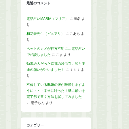
最近のコメント
電話占いMARIA（マリア）
に
匿名
よ
り
和花奈先生（ピュアリ）
に
こあら
よ
り
ペットのカメが行方不明に…電話占い
で相談しました
に
こま
より
効果絶大だった京都の鈴虫寺。私と友
達の願いが叶いました！
に
ｔｔｔ
よ
り
不倫している既婚の彼が離婚しますよ
うに・・・本当に叶った！紙に願いを
完了形で書く方法を試してみました
に
陽子ちん
より
カテゴリー