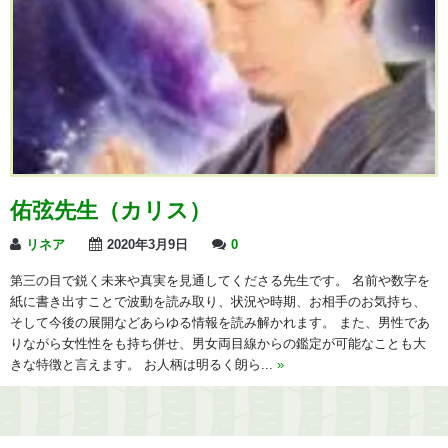
佑弦先生（カリス）
リネア
2020年3月9日
0
第三の目で鋭く未来や真実を見通してくださる先生です。 名前や数字を
紙に書き出すことで波動を読み取り、状況や時期、お相手のお気持ち、
そして今後の展開などあらゆる情報を読み解かれます。 また、男性であ
りながら女性性をも持ち併せ、男女両目線からの鑑定が可能なことも大
きな特徴と言えます。 お人柄は明るく朗ら...
»