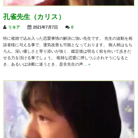
孔雀先生（カリス）
リネア
2021年7月7日
0
特に複雑で込み入った恋愛事情の解決に強い先生です。 先生の波動を相
談者様に与える事で、運気改善も可能となっております。 御人柄はもち
ろん、深い優しさと寄り添いが強く、鑑定後は明るく前を向いて歩きだ
せる力を頂ける事でしょう。 複雑な恋愛に押しつぶされそうになると
き、あるいは決断に迷うとき、是非先生の声...
»