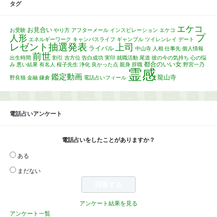
タグ
エケコ
お見合い
お受験
やり方
アフターメール
インスピレーション
エケコ
プ
人形
エネルギーワーク
キャンパスライフ
ギャンブル
ツイレンレイ
デート
レゼント抽選発表
上司
ライバル
中山寺
人相
仕事先
個人情報
前世
出生時間
割引
吉方位
告白成功
実印
就職活動
尾道
彼の今の気持ち
心の悩
都合のいい女
み
悪い結果
有名人
桜子先生
浄化
良かった点
親身
辞職
野宮一乃
霊感
鑑定動画
龍山寺
野良猫
金融
鎌倉
電話占いフィール
電話占いアンケート
電話占いをしたことがありますか？
ある
まだない
アンケート結果を見る
アンケート一覧