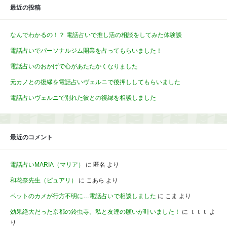
最近の投稿
なんでわかるの！？ 電話占いで推し活の相談をしてみた体験談
電話占いでパーソナルジム開業を占ってもらいました！
電話占いのおかげで心があたたかくなりました
元カノとの復縁を電話占いヴェルニで後押ししてもらいました
電話占いヴェルニで別れた彼との復縁を相談しました
最近のコメント
電話占いMARIA（マリア）
に
匿名
より
和花奈先生（ピュアリ）
に
こあら
より
ペットのカメが行方不明に…電話占いで相談しました
に
こま
より
効果絶大だった京都の鈴虫寺。私と友達の願いが叶いました！
に
ｔｔｔ
よ
り