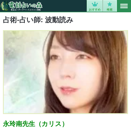
MENU
0
おすすめ
検索
占術-占い師:
波動読み
永玲南先生（カリス）