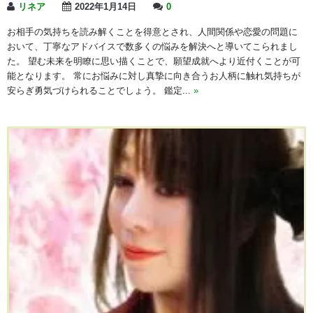
リネア
2022年1月14日
0
お相手の気持ちを読み解くことを得意とされ、人間関係や恋愛の問題に
おいて、丁寧なアドバイスで数多くの悩みを解決へと導いてこられまし
た。 望む未来を明瞭に思い描くことで、願望成就へより近付くことが可
能となります。 常にお悩みに対し真摯に向き合うお人柄に触れ気持ちが
安らぎ勇気づけられることでしょう。 鑑定...
»