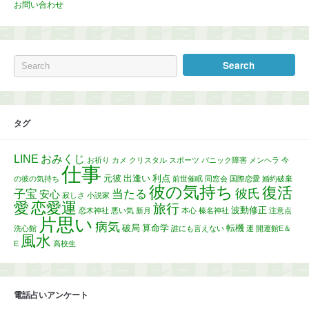
お問い合わせ
タグ
LINE
おみくじ
お祈り
カメ
クリスタル
スポーツ
パニック障害
メンヘラ
今
仕事
元彼
出逢い
利点
の彼の気持ち
前世催眠
同窓会
国際恋愛
婚約破棄
彼の気持ち
復活
彼氏
子宝
当たる
安心
寂しさ
小説家
愛
恋愛運
旅行
波動修正
恋木神社
悪い気
新月
本心
榛名神社
注意点
片思い
病気
破局
算命学
転機
洗心館
誰にも言えない
運
開運館E＆
風水
E
高校生
電話占いアンケート