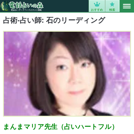
MENU
0
おすすめ
検索
占術-占い師:
石のリーディング
まんまマリア先生（占いハートフル）