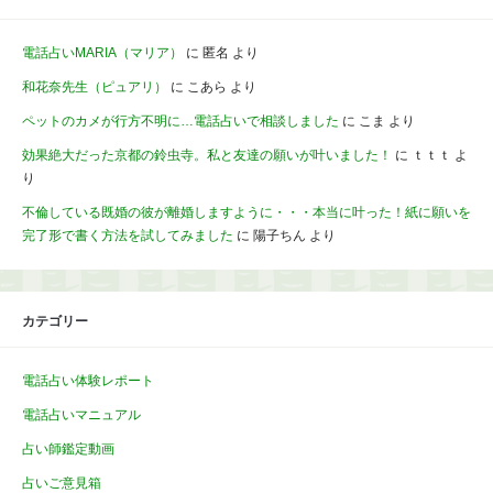
電話占いMARIA（マリア）
に
匿名
より
和花奈先生（ピュアリ）
に
こあら
より
ペットのカメが行方不明に…電話占いで相談しました
に
こま
より
効果絶大だった京都の鈴虫寺。私と友達の願いが叶いました！
に
ｔｔｔ
よ
り
不倫している既婚の彼が離婚しますように・・・本当に叶った！紙に願いを
完了形で書く方法を試してみました
に
陽子ちん
より
カテゴリー
電話占い体験レポート
電話占いマニュアル
占い師鑑定動画
占いご意見箱