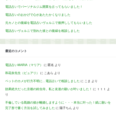
電話占いでパーソナルジム開業を占ってもらいました！
電話占いのおかげで心があたたかくなりました
元カノとの復縁を電話占いヴェルニで後押ししてもらいました
電話占いヴェルニで別れた彼との復縁を相談しました
最近のコメント
電話占いMARIA（マリア）
に
匿名
より
和花奈先生（ピュアリ）
に
こあら
より
ペットのカメが行方不明に…電話占いで相談しました
に
こま
より
効果絶大だった京都の鈴虫寺。私と友達の願いが叶いました！
に
ｔｔｔ
よ
り
不倫している既婚の彼が離婚しますように・・・本当に叶った！紙に願いを
完了形で書く方法を試してみました
に
陽子ちん
より