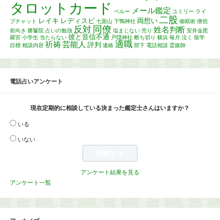
タロットカード
メール鑑定
ペルー
ユミリー
ライ
二股
レイキ
レディスピ
両想い
ブチャット
七面山
下鴨神社
催眠術
僧侶
同僚
反対
姓名判断
前向き
勝鬘院
占いの勉強
塩まじない
売り
安井金毘
彼と音信不通
羅宮
小学生
当たらない
戸隠神社
断ち切り
横浜
毎月
泣く
留学
適職
祈祷
芸能人
評判
目標
相談内容
連絡
部下
電話相談
霊媒師
電話占いアンケート
現在定期的に相談している決まった鑑定士さんはいますか？
いる
いない
アンケート結果を見る
アンケート一覧