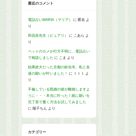
最近のコメント
電話占いMARIA（マリア）
に
匿名
よ
り
和花奈先生（ピュアリ）
に
こあら
よ
り
ペットのカメが行方不明に…電話占い
で相談しました
に
こま
より
効果絶大だった京都の鈴虫寺。私と友
達の願いが叶いました！
に
ｔｔｔ
よ
り
不倫している既婚の彼が離婚しますよ
うに・・・本当に叶った！紙に願いを
完了形で書く方法を試してみました
に
陽子ちん
より
カテゴリー