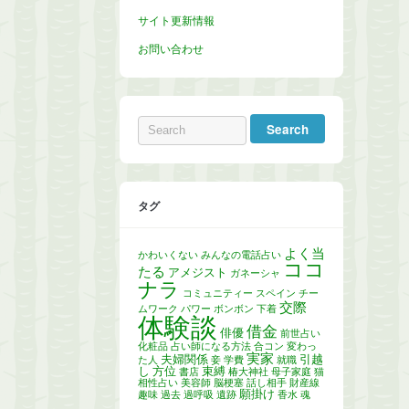
サイト更新情報
お問い合わせ
タグ
よく当
かわいくない
みんなの電話占い
ココ
たる
アメジスト
ガネーシャ
ナラ
コミュニティー
スペイン
チー
交際
ムワーク
パワー
ボンボン
下着
体験談
借金
俳優
前世占い
化粧品
占い師になる方法
合コン
変わっ
実家
夫婦関係
引越
た人
妾
学費
就職
し
方位
束縛
書店
椿大神社
母子家庭
猫
相性占い
美容師
脳梗塞
話し相手
財産線
願掛け
趣味
過去
過呼吸
遺跡
香水
魂