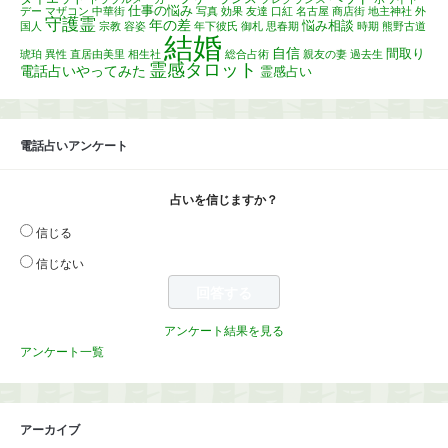
仕事の悩み
デー
マザコン
中華街
写真
効果
友達
口紅
名古屋
商店街
地主神社
外
守護霊
年の差
悩み相談
国人
宗教
容姿
年下彼氏
御札
思春期
時期
熊野古道
結婚
自信
間取り
琥珀
異性
直居由美里
相生社
総合占術
親友の妻
過去生
霊感タロット
電話占いやってみた
霊感占い
電話占いアンケート
占いを信じますか？
信じる
信じない
アンケート結果を見る
アンケート一覧
アーカイブ