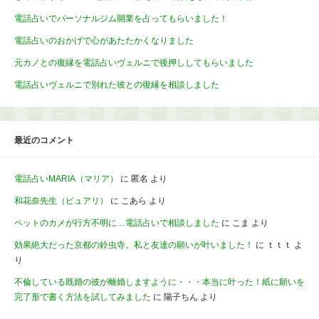
電話占いでパーソナルジム開業を占ってもらいました！
電話占いのおかげで心があたたかくなりました
元カノとの復縁を電話占いヴェルニで後押ししてもらいました
電話占いヴェルニで別れた彼との復縁を相談しました
最近のコメント
電話占いMARIA（マリア）
に
匿名
より
和花奈先生（ピュアリ）
に
こあら
より
ペットのカメが行方不明に…電話占いで相談しました
に
こま
より
効果絶大だった京都の鈴虫寺。私と友達の願いが叶いました！
に
ｔｔｔ
よ
り
不倫している既婚の彼が離婚しますように・・・本当に叶った！紙に願いを
完了形で書く方法を試してみました
に
陽子ちん
より