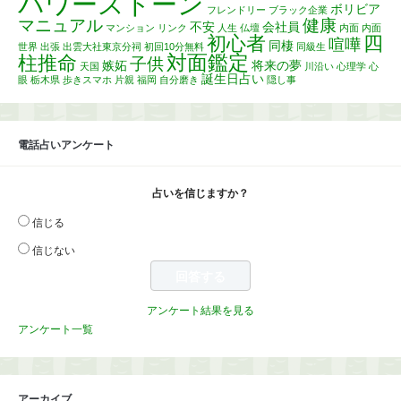
パワーストーン
ボリビア
フレンドリー
ブラック企業
マニュアル
健康
不安
会社員
マンション
リンク
人生
仏壇
内面
内面
初心者
四
喧嘩
同棲
世界
出張
出雲大社東京分祠
初回10分無料
同級生
対面鑑定
柱推命
子供
嫉妬
将来の夢
天国
川沿い
心理学
心
誕生日占い
眼
栃木県
歩きスマホ
片親
福岡
自分磨き
隠し事
電話占いアンケート
占いを信じますか？
信じる
信じない
アンケート結果を見る
アンケート一覧
アーカイブ