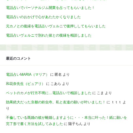
電話占いでパーソナルジム開業を占ってもらいました！
電話占いのおかげで心があたたかくなりました
元カノとの復縁を電話占いヴェルニで後押ししてもらいました
電話占いヴェルニで別れた彼との復縁を相談しました
最近のコメント
電話占いMARIA（マリア）
に
匿名
より
和花奈先生（ピュアリ）
に
こあら
より
ペットのカメが行方不明に…電話占いで相談しました
に
こま
より
効果絶大だった京都の鈴虫寺。私と友達の願いが叶いました！
に
ｔｔｔ
よ
り
不倫している既婚の彼が離婚しますように・・・本当に叶った！紙に願いを
完了形で書く方法を試してみました
に
陽子ちん
より