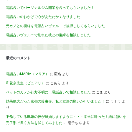
電話占いでパーソナルジム開業を占ってもらいました！
電話占いのおかげで心があたたかくなりました
元カノとの復縁を電話占いヴェルニで後押ししてもらいました
電話占いヴェルニで別れた彼との復縁を相談しました
最近のコメント
電話占いMARIA（マリア）
に
匿名
より
和花奈先生（ピュアリ）
に
こあら
より
ペットのカメが行方不明に…電話占いで相談しました
に
こま
より
効果絶大だった京都の鈴虫寺。私と友達の願いが叶いました！
に
ｔｔｔ
よ
り
不倫している既婚の彼が離婚しますように・・・本当に叶った！紙に願いを
完了形で書く方法を試してみました
に
陽子ちん
より