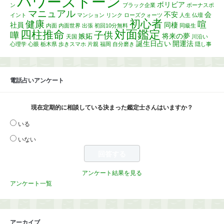
パワーストーン
ボリビア
ン
ブラック企業
ボーナスポ
マニュアル
不安
会
イント
マンション
リンク
ローズクォーツ
人生
仏壇
初心者
健康
喧
社員
同棲
内面
内面世界
出張
初回10分無料
同級生
対面鑑定
四柱推命
子供
嘩
嫉妬
将来の夢
天国
川沿い
誕生日占い
開運法
心理学
心眼
栃木県
歩きスマホ
片親
福岡
自分磨き
隠し事
電話占いアンケート
現在定期的に相談している決まった鑑定士さんはいますか？
いる
いない
アンケート結果を見る
アンケート一覧
アーカイブ