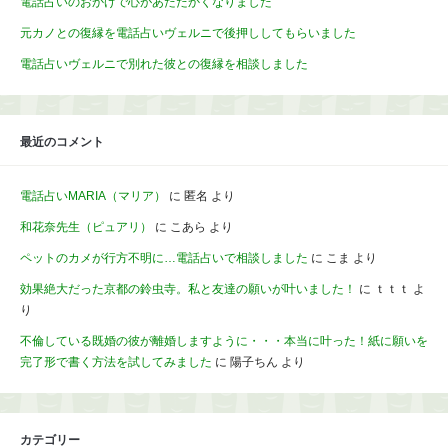
電話占いのおかげで心があたたかくなりました
元カノとの復縁を電話占いヴェルニで後押ししてもらいました
電話占いヴェルニで別れた彼との復縁を相談しました
最近のコメント
電話占いMARIA（マリア）
に
匿名
より
和花奈先生（ピュアリ）
に
こあら
より
ペットのカメが行方不明に…電話占いで相談しました
に
こま
より
効果絶大だった京都の鈴虫寺。私と友達の願いが叶いました！
に
ｔｔｔ
よ
り
不倫している既婚の彼が離婚しますように・・・本当に叶った！紙に願いを
完了形で書く方法を試してみました
に
陽子ちん
より
カテゴリー