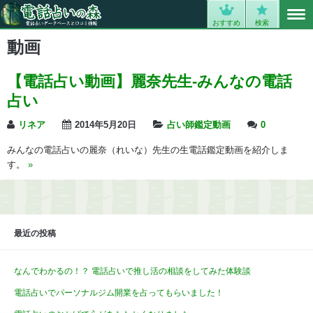
MENU
0
おすすめ
検索
動画
【電話占い動画】麗奈先生‐みんなの電話
占い
リネア
2014年5月20日
占い師鑑定動画
0
みんなの電話占いの麗奈（れいな）先生の生電話鑑定動画を紹介しま
す。
»
最近の投稿
なんでわかるの！？ 電話占いで推し活の相談をしてみた体験談
電話占いでパーソナルジム開業を占ってもらいました！