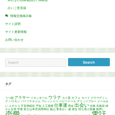
みんなの投稿電話占い体験談
占いご意見箱
情報交換掲示板
サイト説明
サイト更新情報
お問い合わせ
タグ
ウラナ
アラサー
カフェ
うつ病
イオンモール
カイ星
カード
グラウディン
グ
バラモン
パーソナルジム
プレッシャー
ベビードール
マリッジブルー
メール占
出会い
仕事運
い
ユネスコ
不安神経症
予知
人工授精
再会
合格
失敗談
姉
さん女房
学業
富士山本宮浅間神社
嵐山
巻末占い
庭
彼女
待ち受け画像
後押し
恋愛
電話