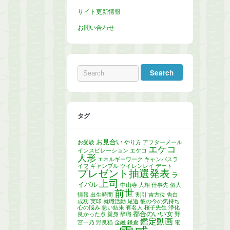
サイト更新情報
お問い合わせ
タグ
お見合い
お受験
やり方
アフターメール
エケコ
インスピレーション
エケコ
人形
エネルギーワーク
キャンパスラ
イフ
ギャンブル
ツイレンレイ
デート
プレゼント抽選発表
ラ
上司
イバル
中山寺
人相
仕事先
個人
前世
情報
出生時間
割引
吉方位
告白
成功
実印
就職活動
尾道
彼の今の気持ち
心の悩み
悪い結果
有名人
桜子先生
浄化
都合のいい女
良かった点
親身
辞職
野
鑑定動画
宮一乃
野良猫
金融
鎌倉
電