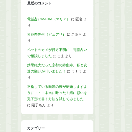
最近のコメント
電話占いMARIA（マリア）
に
匿名
よ
り
和花奈先生（ピュアリ）
に
こあら
よ
り
ペットのカメが行方不明に…電話占い
で相談しました
に
こま
より
効果絶大だった京都の鈴虫寺。私と友
達の願いが叶いました！
に
ｔｔｔ
よ
り
不倫している既婚の彼が離婚しますよ
うに・・・本当に叶った！紙に願いを
完了形で書く方法を試してみました
に
陽子ちん
より
カテゴリー