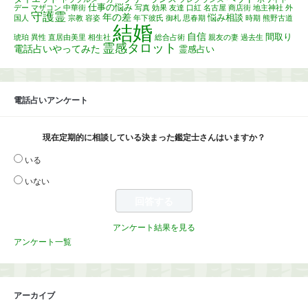
仕事の悩み
デー
マザコン
中華街
写真
効果
友達
口紅
名古屋
商店街
地主神社
外
守護霊
年の差
悩み相談
国人
宗教
容姿
年下彼氏
御札
思春期
時期
熊野古道
結婚
自信
間取り
琥珀
異性
直居由美里
相生社
総合占術
親友の妻
過去生
霊感タロット
電話占いやってみた
霊感占い
電話占いアンケート
現在定期的に相談している決まった鑑定士さんはいますか？
いる
いない
アンケート結果を見る
アンケート一覧
アーカイブ