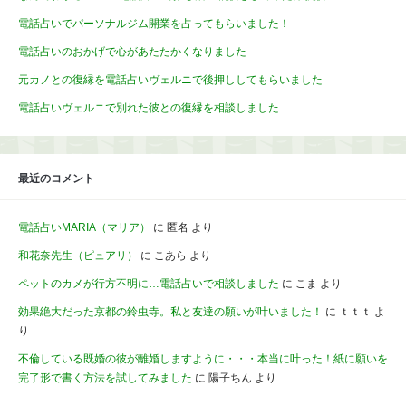
電話占いでパーソナルジム開業を占ってもらいました！
電話占いのおかげで心があたたかくなりました
元カノとの復縁を電話占いヴェルニで後押ししてもらいました
電話占いヴェルニで別れた彼との復縁を相談しました
最近のコメント
電話占いMARIA（マリア）
に
匿名
より
和花奈先生（ピュアリ）
に
こあら
より
ペットのカメが行方不明に…電話占いで相談しました
に
こま
より
効果絶大だった京都の鈴虫寺。私と友達の願いが叶いました！
に
ｔｔｔ
よ
り
不倫している既婚の彼が離婚しますように・・・本当に叶った！紙に願いを
完了形で書く方法を試してみました
に
陽子ちん
より