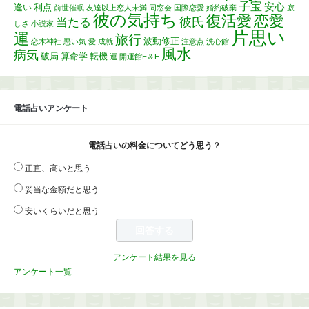
子宝
安心
逢い
利点
前世催眠
友達以上恋人未満
同窓会
国際恋愛
婚約破棄
寂
彼の気持ち
復活愛
恋愛
彼氏
当たる
しさ
小説家
片思い
運
旅行
波動修正
恋木神社
悪い気
愛
成就
注意点
洗心館
風水
病気
破局
算命学
転機
運
開運館E＆E
電話占いアンケート
電話占いの料金についてどう思う？
正直、高いと思う
妥当な金額だと思う
安いくらいだと思う
アンケート結果を見る
アンケート一覧