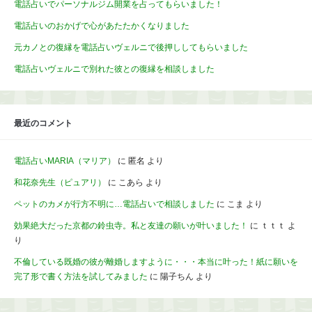
電話占いでパーソナルジム開業を占ってもらいました！
電話占いのおかげで心があたたかくなりました
元カノとの復縁を電話占いヴェルニで後押ししてもらいました
電話占いヴェルニで別れた彼との復縁を相談しました
最近のコメント
電話占いMARIA（マリア）
に
匿名
より
和花奈先生（ピュアリ）
に
こあら
より
ペットのカメが行方不明に…電話占いで相談しました
に
こま
より
効果絶大だった京都の鈴虫寺。私と友達の願いが叶いました！
に
ｔｔｔ
よ
り
不倫している既婚の彼が離婚しますように・・・本当に叶った！紙に願いを
完了形で書く方法を試してみました
に
陽子ちん
より