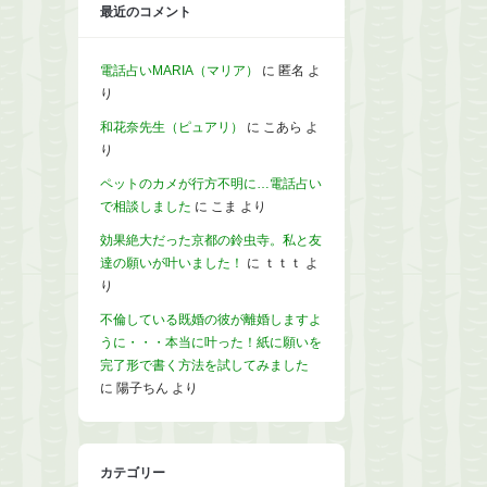
最近のコメント
電話占いMARIA（マリア）
に
匿名
よ
り
和花奈先生（ピュアリ）
に
こあら
よ
り
ペットのカメが行方不明に…電話占い
で相談しました
に
こま
より
効果絶大だった京都の鈴虫寺。私と友
達の願いが叶いました！
に
ｔｔｔ
よ
り
不倫している既婚の彼が離婚しますよ
うに・・・本当に叶った！紙に願いを
完了形で書く方法を試してみました
に
陽子ちん
より
カテゴリー