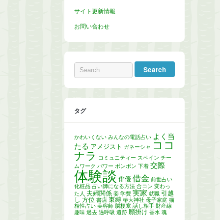
サイト更新情報
お問い合わせ
タグ
よく当
かわいくない
みんなの電話占い
ココ
たる
アメジスト
ガネーシャ
ナラ
コミュニティー
スペイン
チー
交際
ムワーク
パワー
ボンボン
下着
体験談
借金
俳優
前世占い
化粧品
占い師になる方法
合コン
変わっ
実家
夫婦関係
引越
た人
妾
学費
就職
し
方位
束縛
書店
椿大神社
母子家庭
猫
相性占い
美容師
脳梗塞
話し相手
財産線
願掛け
趣味
過去
過呼吸
遺跡
香水
魂