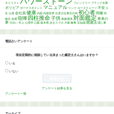
パワーストーン
ネイリスト
フレンドリー
ブラック企業
マニュアル
ボリビア
不安
ボーナスポイント
リンク
ローズクォーツ
人
初心者
健康
会社員
同棲
生
仏壇
内面
内面世界
出雲大社東京分祠
同
対面鑑定
四柱推命
子供
喧嘩
将来の
級生
命運
家庭環境
夢
開運法
川沿い
年上
心理学
心眼
栃木県
歩きスマホ
片親
略奪
豆知識
隠し事
電話占いアンケート
現在定期的に相談している決まった鑑定士さんはいますか？
いる
いない
アンケート結果を見る
アンケート一覧
アーカイブ