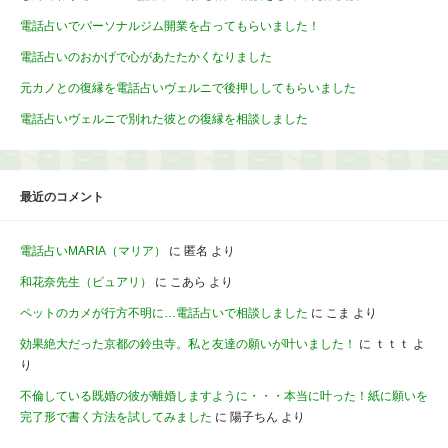
電話占いでパーソナルジム開業を占ってもらいました！
電話占いのおかげで心があたたかくなりました
元カノとの復縁を電話占いヴェルニで後押ししてもらいました
電話占いヴェルニで別れた彼との復縁を相談しました
最近のコメント
電話占いMARIA（マリア）
に
匿名
より
和花奈先生（ピュアリ）
に
こあら
より
ペットのカメが行方不明に…電話占いで相談しました
に
こま
より
効果絶大だった京都の鈴虫寺。私と友達の願いが叶いました！
に
ｔｔｔ
よ
り
不倫している既婚の彼が離婚しますように・・・本当に叶った！紙に願いを
完了形で書く方法を試してみました
に
陽子ちん
より