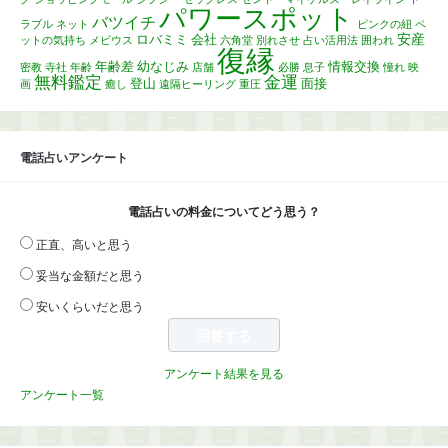
パワースポット
バツイチ
ラブル
ネット
ピンクの紐
ペ
安産
ロバミミ
会社
ットの気持ち
メビウス
六角堂
別れさせ
占い活用法
囲われ
復縁
年齢差
幼なじみ
情報交換
密教
寺社
年齢
店舗
必勝
息子
憧れ
映
無料鑑定
金運
登山
面接
画
癒し
遠隔ヒーリング
重圧
電話占いアンケート
電話占いの料金についてどう思う？
正直、高いと思う
妥当な金額だと思う
安いくらいだと思う
アンケート結果を見る
アンケート一覧