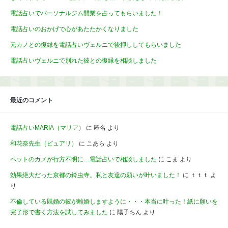
電話占いでパーソナルジム開業を占ってもらいました！
電話占いのおかげで心があたたかくなりました
元カノとの復縁を電話占いヴェルニで後押ししてもらいました
電話占いヴェルニで別れた彼との復縁を相談しました
最近のコメント
電話占いMARIA（マリア）
に
匿名
より
和花奈先生（ピュアリ）
に
こあら
より
ペットのカメが行方不明に…電話占いで相談しました
に
こま
より
効果絶大だった京都の鈴虫寺。私と友達の願いが叶いました！
に
ｔｔｔ
よ
り
不倫している既婚の彼が離婚しますように・・・本当に叶った！紙に願いを
完了形で書く方法を試してみました
に
陽子ちん
より