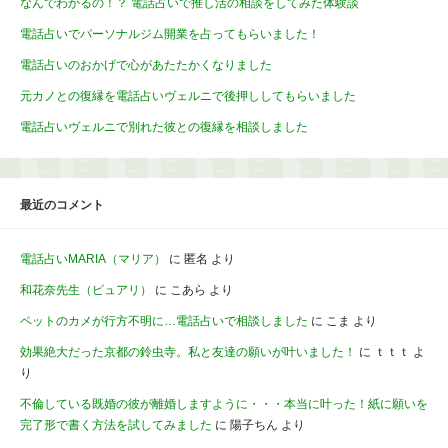
なんでわかるの！？ 電話占いで推し活の相談をしてみた体験談
電話占いでパーソナルジム開業を占ってもらいました！
電話占いのおかげで心があたたかくなりました
元カノとの復縁を電話占いヴェルニで後押ししてもらいました
電話占いヴェルニで別れた彼との復縁を相談しました
最近のコメント
電話占いMARIA（マリア）
に
匿名
より
和花奈先生（ピュアリ）
に
こあら
より
ペットのカメが行方不明に…電話占いで相談しました
に
こま
より
効果絶大だった京都の鈴虫寺。私と友達の願いが叶いました！
に
ｔｔｔ
よ
り
不倫している既婚の彼が離婚しますように・・・本当に叶った！紙に願いを
完了形で書く方法を試してみました
に
陽子ちん
より