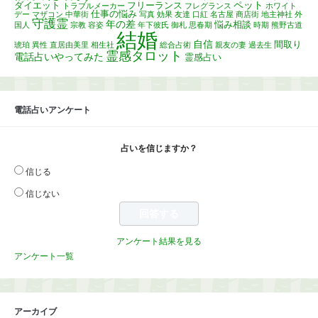
ペット
ダイエット
フリーランス
トラブルメーカー
フレグランス
ホワイト
仕事の悩み
デー
マザコン
中華街
写真
効果
友達
口紅
名古屋
商店街
地主神社
外
守護霊
年の差
悩み相談
国人
宗教
容姿
年下彼氏
御札
思春期
時期
熊野古道
結婚
自信
間取り
琥珀
異性
直居由美里
相生社
総合占術
親友の妻
過去生
霊感タロット
電話占いやってみた
霊感占い
電話占いアンケート
占いを信じますか？
信じる
信じない
アンケート結果を見る
アンケート一覧
アーカイブ