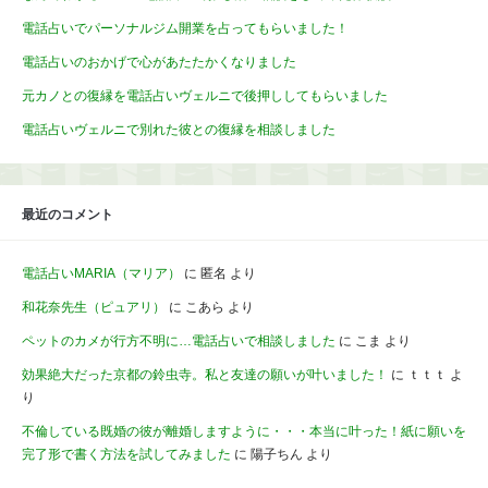
電話占いでパーソナルジム開業を占ってもらいました！
電話占いのおかげで心があたたかくなりました
元カノとの復縁を電話占いヴェルニで後押ししてもらいました
電話占いヴェルニで別れた彼との復縁を相談しました
最近のコメント
電話占いMARIA（マリア）
に
匿名
より
和花奈先生（ピュアリ）
に
こあら
より
ペットのカメが行方不明に…電話占いで相談しました
に
こま
より
効果絶大だった京都の鈴虫寺。私と友達の願いが叶いました！
に
ｔｔｔ
よ
り
不倫している既婚の彼が離婚しますように・・・本当に叶った！紙に願いを
完了形で書く方法を試してみました
に
陽子ちん
より