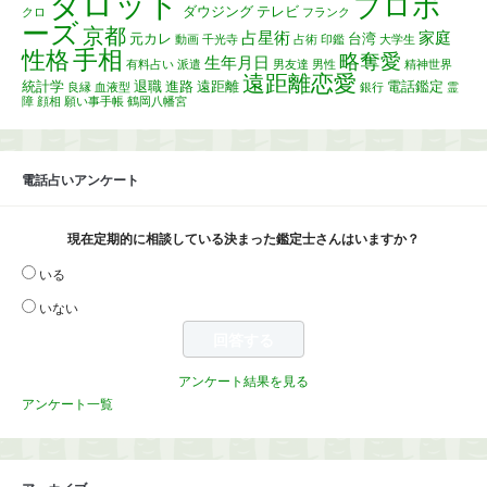
タロット
プロポ
ダウジング
テレビ
クロ
フランク
ーズ
京都
占星術
家庭
元カレ
台湾
動画
千光寺
占術
印鑑
大学生
手相
性格
略奪愛
生年月日
有料占い
派遣
男友達
男性
精神世界
遠距離恋愛
統計学
退職
進路
遠距離
電話鑑定
良縁
血液型
銀行
霊
障
顔相
願い事手帳
鶴岡八幡宮
電話占いアンケート
現在定期的に相談している決まった鑑定士さんはいますか？
いる
いない
アンケート結果を見る
アンケート一覧