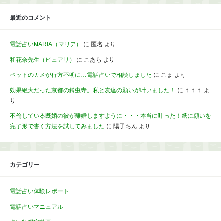
最近のコメント
電話占いMARIA（マリア）
に
匿名
より
和花奈先生（ピュアリ）
に
こあら
より
ペットのカメが行方不明に…電話占いで相談しました
に
こま
より
効果絶大だった京都の鈴虫寺。私と友達の願いが叶いました！
に
ｔｔｔ
よ
り
不倫している既婚の彼が離婚しますように・・・本当に叶った！紙に願いを
完了形で書く方法を試してみました
に
陽子ちん
より
カテゴリー
電話占い体験レポート
電話占いマニュアル