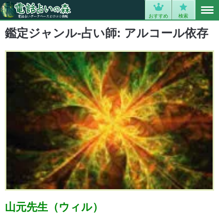
MENU
0
おすすめ
検索
鑑定ジャンル-占い師:
アルコール依存
山元先生（ウィル）