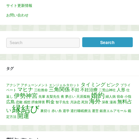
サイト更新情報
お問い合わせ
タグ
タイミング
ピンク
アクシア
アチューンメント
エンジェルタロット
プライ
マヒナ
三角関係
不妊
不妊治療
人形
ベート
三柱推命
二荒山神社
仕
婚約
伊勢神宮
返し
先輩
友梨先生
夜
夢占い
天涯孤独
婦人病
宿命
小指
海外
無料占
広島
料金
恋敵
感想
摂食障害
智子先生
月詠恋
死別
深夜
漫画
縁結び
い
裏切り
赤い糸
退学
退行睡眠療法
運営
銀座エルアモール
鑑
開運
定方法