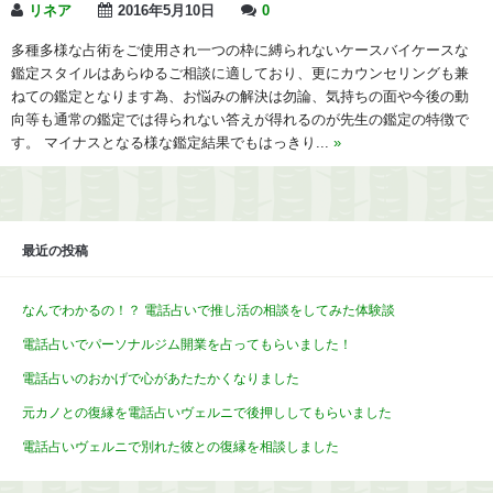
リネア
2016年5月10日
0
多種多様な占術をご使用され一つの枠に縛られないケースバイケースな
鑑定スタイルはあらゆるご相談に適しており、更にカウンセリングも兼
ねての鑑定となります為、お悩みの解決は勿論、気持ちの面や今後の動
向等も通常の鑑定では得られない答えが得れるのが先生の鑑定の特徴で
す。 マイナスとなる様な鑑定結果でもはっきり...
»
最近の投稿
なんでわかるの！？ 電話占いで推し活の相談をしてみた体験談
電話占いでパーソナルジム開業を占ってもらいました！
電話占いのおかげで心があたたかくなりました
元カノとの復縁を電話占いヴェルニで後押ししてもらいました
電話占いヴェルニで別れた彼との復縁を相談しました