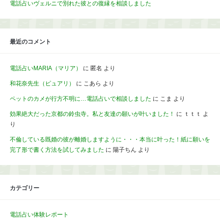
電話占いヴェルニで別れた彼との復縁を相談しました
最近のコメント
電話占いMARIA（マリア）
に
匿名
より
和花奈先生（ピュアリ）
に
こあら
より
ペットのカメが行方不明に…電話占いで相談しました
に
こま
より
効果絶大だった京都の鈴虫寺。私と友達の願いが叶いました！
に
ｔｔｔ
よ
り
不倫している既婚の彼が離婚しますように・・・本当に叶った！紙に願いを
完了形で書く方法を試してみました
に
陽子ちん
より
カテゴリー
電話占い体験レポート