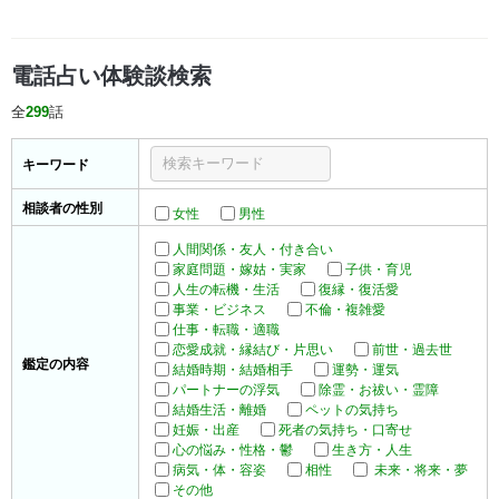
電話占い体験談検索
全
299
話
キーワード
相談者の性別
女性
男性
人間関係・友人・付き合い
家庭問題・嫁姑・実家
子供・育児
人生の転機・生活
復縁・復活愛
事業・ビジネス
不倫・複雑愛
仕事・転職・適職
恋愛成就・縁結び・片思い
前世・過去世
鑑定の内容
結婚時期・結婚相手
運勢・運気
パートナーの浮気
除霊・お祓い・霊障
結婚生活・離婚
ペットの気持ち
妊娠・出産
死者の気持ち・口寄せ
心の悩み・性格・鬱
生き方・人生
病気・体・容姿
相性
未来・将来・夢
その他