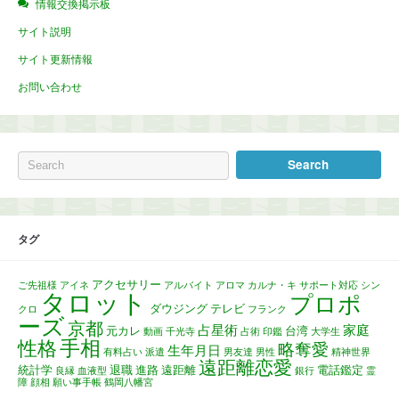
情報交換掲示板
サイト説明
サイト更新情報
お問い合わせ
タグ
アクセサリー
ご先祖様
アイネ
アルバイト
アロマ
カルナ・キ
サポート対応
シン
タロット
プロポ
ダウジング
テレビ
クロ
フランク
ーズ
京都
占星術
家庭
元カレ
台湾
動画
千光寺
占術
印鑑
大学生
手相
性格
略奪愛
生年月日
有料占い
派遣
男友達
男性
精神世界
遠距離恋愛
統計学
退職
進路
遠距離
電話鑑定
良縁
血液型
銀行
霊
障
顔相
願い事手帳
鶴岡八幡宮