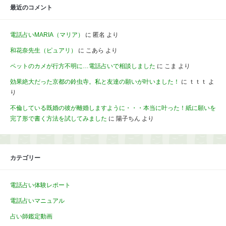
最近のコメント
電話占いMARIA（マリア）
に
匿名
より
和花奈先生（ピュアリ）
に
こあら
より
ペットのカメが行方不明に…電話占いで相談しました
に
こま
より
効果絶大だった京都の鈴虫寺。私と友達の願いが叶いました！
に
ｔｔｔ
よ
り
不倫している既婚の彼が離婚しますように・・・本当に叶った！紙に願いを
完了形で書く方法を試してみました
に
陽子ちん
より
カテゴリー
電話占い体験レポート
電話占いマニュアル
占い師鑑定動画