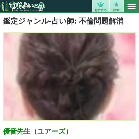
MENU
0
おすすめ
検索
鑑定ジャンル-占い師:
不倫問題解消
優音先生（ユアーズ）