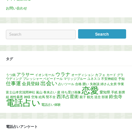
お問い合わせ
タグ
ウラナ
アラサー
カフェ
うつ病
イオンモール
オーディション
カード
グラ
ウディング
プレッシャー
ベビードール
マリッジブルー
ユネスコ
不安神経症
予知
出会い
仕事運
会員登録
占いツール
合格
囲い
失敗談
姉さん女房
学業
恋愛
愛知県
富士山本宮浅間神社
嵐山
巻末占い
庭
待ち受け画像
手紙
新撰
西洋占星術
鈴虫寺
組
相性最悪
神様
空海
絵馬
腎不全
親子
観光
送念
部屋
電話占い
電話占い体験
電話占いアンケート