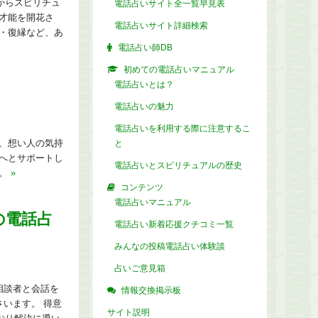
からスピリチュ
電話占いサイト全一覧早見表
才能を開花さ
電話占いサイト詳細検索
・復縁など、あ
電話占い師DB
初めての電話占いマニュアル
電話占いとは？
電話占いの魅力
電話占いを利用する際に注意するこ
、想い人の気持
と
へとサポートし
電話占いとスピリチュアルの歴史
す。
»
コンテンツ
電話占いマニュアル
の電話占
電話占い新着応援クチコミ一覧
みんなの投稿電話占い体験談
占いご意見箱
相談者と会話を
情報交換掲示板
います。 得意
サイト説明