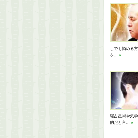
しでも悩める方
を...
»
曜占星術や気学
的だと言...
»