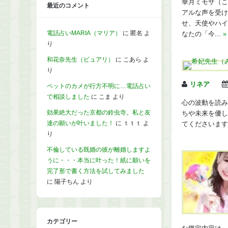
華月ミモザ（こ
最近のコメント
アルな声を受け
せ、天使やハイ
電話占いMARIA（マリア）
に
匿名
よ
なたの「今...
»
り
和花奈先生（ピュアリ）
に
こあら
よ
り
リネア
ペットのカメが行方不明に…電話占い
で相談しました
に
こま
より
心の波動を読み
効果絶大だった京都の鈴虫寺。私と友
ちや未来を優し
達の願いが叶いました！
に
ｔｔｔ
よ
てくださいます
り
不倫している既婚の彼が離婚しますよ
うに・・・本当に叶った！紙に願いを
完了形で書く方法を試してみました
に
陽子ちん
より
カテゴリー