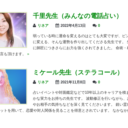
千里先生（みんなの電話占い）
リネア
2022年4月13日
0
弱っている時に運命を変えるのはとても大変ですが、ピ
に変える、そんな運勢を作り出してくださる先生です。 
に師匠につきさらにお力を強くされてきました。 命術・
助言も頂けます。
»
ミケール先生（ステラコール）
リネア
2021年11月8日
0
占いイベントや対面鑑定などで10年以上のキャリアを積
かな実力をお持ちの先生です。 波動修正を行いながら、
やお相手の気持ちなどを深く見てくださいます。 鋭い霊
ットを用いて、恋愛や対人関係を見ることを得意とされています。 なかなか