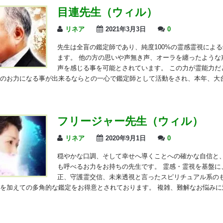
目連先生（ウィル）
リネア
2021年3月3日
0
先生は全盲の鑑定師であり、純度100%の霊感霊視によ
ます。 他の方の思いや声無き声、オーラを纏ったような
声を感じる事を可能とされています。 この力が霊能力だ
のお力になる事が出来るならとの一心で鑑定師として活動をされ、本年、大台
フリージャー先生（ウィル）
リネア
2020年9月1日
0
穏やかな口調、そして幸せへ導くことへの確かな自信と
も呼べるお力をお持ちの先生です。 霊感・霊視を基盤に
正、守護霊交信、未来透視と言ったスピリチュアル系の
を加えての多角的な鑑定をお得意とされております。 複雑、難解なお悩みに