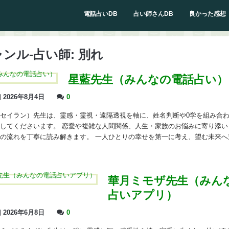
電話占いDB
占い師さんDB
良かった感想
ンル-占い師:
別れ
星藍先生（みんなの電話占い）
2026年8月4日
0
セイラン）先生は、霊感・霊視・遠隔透視を軸に、姓名判断や0学を組み合
してくださいます。 恋愛や複雑な人間関係、人生・家族のお悩みに寄り添い
の流れを丁寧に読み解きます。 一人ひとりの幸せを第一に考え、望む未来へ
華月ミモザ先生（みん
占いアプリ）
2026年6月8日
0