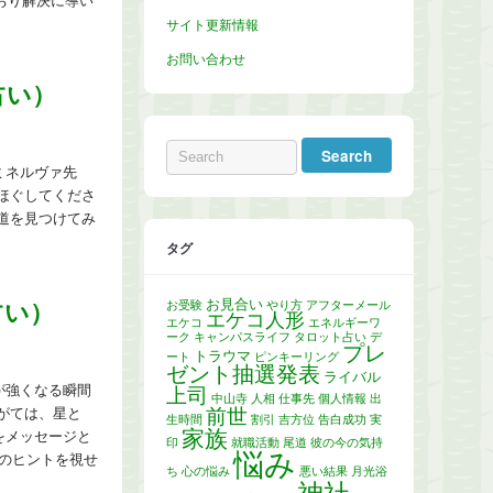
おり解決に導い
サイト更新情報
お問い合わせ
占い）
ミネルヴァ先
ほぐしてくださ
道を見つけてみ
タグ
お見合い
お受験
やり方
アフターメール
占い）
エケコ人形
エケコ
エネルギーワ
ーク
キャンパスライフ
タロット占い
デ
プレ
トラウマ
ート
ピンキーリング
ゼント抽選発表
ライバル
が強くなる瞬間
上司
中山寺
人相
仕事先
個人情報
出
前世
がては、星と
生時間
割引
吉方位
告白成功
実
家族
をメッセージと
印
就職活動
尾道
彼の今の気持
悩み
のヒントを視せ
ち
心の悩み
悪い結果
月光浴