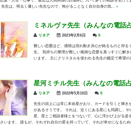
恋愛・人生・仕事で、最近は人間関係のお悩みについて多くの相談を受けて
 先生は、明るく優しい先生なので、怖がることなく自分自身の気...
»
ミネルヴァ先生（みんなの電話
リネア
2023年2月6日
0
難しい恋愛ほど、感情は揺れ動き決心が鈍るものと仰る
生。 気持ちの整理が難しい複雑な恋愛を真っすぐに解き
います。 主にクリスタルを使われる先生の鑑定で希望の
星河ミチル先生（みんなの電話
リネア
2022年5月10日
0
先生の頭上には常に本命星がおり、カードを引くと輝き
があるそうです。 それは、近くにある星にも同調し、や
星、星とご相談者様とをつないで、心に浮かび上がる姿
さいます。 誰もが、それぞれ自分の星を持っていて、それが幸せになるため