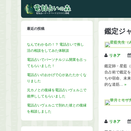
最近の投稿
鑑定ジャ
なんでわかるの！？ 電話占いで推し
活の相談をしてみた体験談
リネア
電話占いでパーソナルジム開業を占っ
てもらいました！
鑑定師・星藍（
合占術で鑑定を
電話占いのおかげで心があたたかくな
ちや宿命、未来
りました
的な道筋...
»
元カノとの復縁を電話占いヴェルニで
後押ししてもらいました
電話占いヴェルニで別れた彼との復縁
を相談しました
リネア