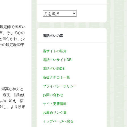
ア
ー
カ
イ
ブ
る鑑定師で御座い
声、そして心の
電話占いの森
と気付かれ、少
の鑑定歴30年
当サイトの紹介
電話占いサイトDB
電話占い師DB
応援クチコミ一覧
プライバシーポリシー
、崇高な神力と
お問い合わせ
、透視、波動修
ものに加え、宿
サイト更新情報
対し、より効果
お薦めリンク集
トップページへ戻る