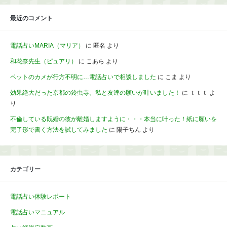
最近のコメント
電話占いMARIA（マリア）
に
匿名
より
和花奈先生（ピュアリ）
に
こあら
より
ペットのカメが行方不明に…電話占いで相談しました
に
こま
より
効果絶大だった京都の鈴虫寺。私と友達の願いが叶いました！
に
ｔｔｔ
よ
り
不倫している既婚の彼が離婚しますように・・・本当に叶った！紙に願いを
完了形で書く方法を試してみました
に
陽子ちん
より
カテゴリー
電話占い体験レポート
電話占いマニュアル