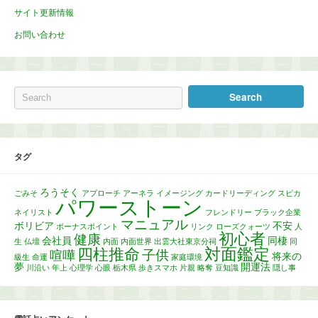
サイト更新情報
お問い合わせ
タグ
ろうそく
ごみそ
アプローチ
アーネラ
イメージング
カードリーディング
スピカ
パワーストーン
ネイリスト
フレンドリー
ブラック企業
マニュアル
ボリビア
不安
ボーナスポイント
リンク
ローズクォーツ
人
初心者
健康
会社員
同棲
生
仏壇
内面
内面世界
出雲大社東京分祠
同
対面鑑定
四柱推命
子供
喧嘩
将来の
級生
命運
家庭環境
夢
開運法
川沿い
年上
心理学
心眼
栃木県
歩きスマホ
片親
略奪
豆知識
隠し事