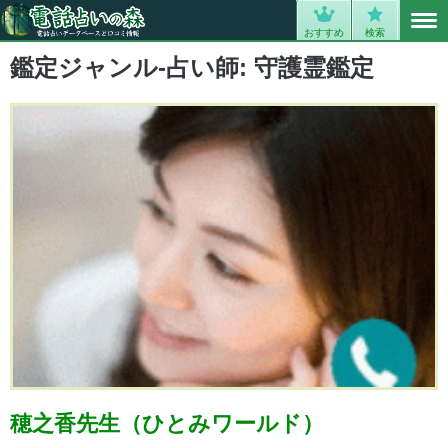
MENU
0
おすすめ
検索
鑑定ジャンル-占い師:
守護霊鑑定
穂之香先生（ひとみワールド）