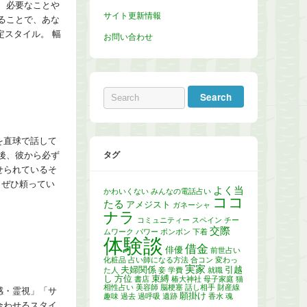
、必要なことや
サイト更新情報
ることで、あな
スタイル。 幅
お問い合わせ
を直球で話して
タグ
後、彼から必ず
せられているそ
、ぜひ頼ってい
よく当
かわいくない
みんなの電話占い
ココ
たる
アメジスト
ガネーシャ
ナラ
コミュニティー
スペイン
チー
交際
ムワーク
パワー
ボンボン
下着
体験談
借金
俳優
前世占い
化粧品
占い師になる方法
合コン
変わっ
実家
夫婦関係
引越
た人
妾
学費
就職
し
方位
束縛
書店
椿大神社
母子家庭
猫
相性占い
美容師
脳梗塞
話し相手
財産線
感・霊視」「サ
願掛け
趣味
過去
過呼吸
遺跡
香水
魂
合わせるスタイ