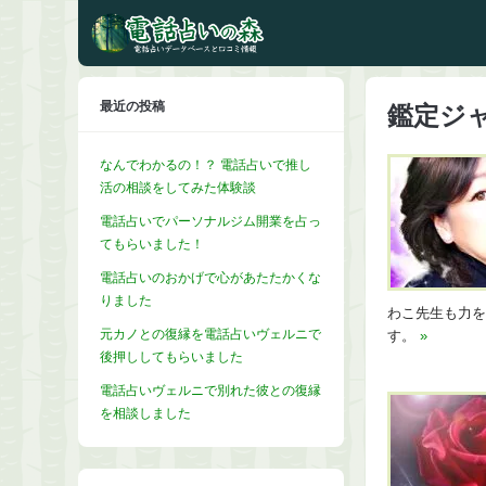
最近の投稿
鑑定ジャ
なんでわかるの！？ 電話占いで推し
活の相談をしてみた体験談
電話占いでパーソナルジム開業を占っ
てもらいました！
電話占いのおかげで心があたたかくな
りました
わこ先生も力を
元カノとの復縁を電話占いヴェルニで
す。
»
後押ししてもらいました
電話占いヴェルニで別れた彼との復縁
を相談しました