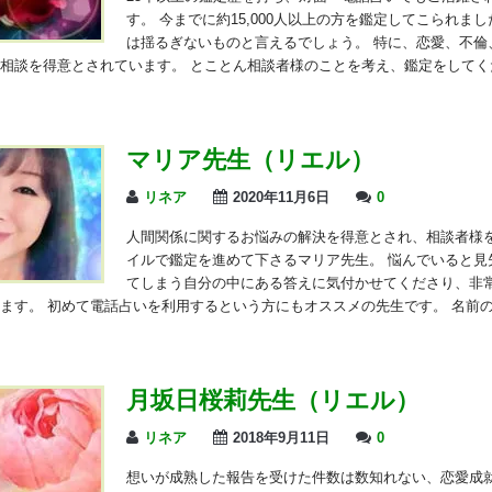
す。 今までに約15,000人以上の方を鑑定してこられま
は揺るぎないものと言えるでしょう。 特に、恋愛、不倫
相談を得意とされています。 とことん相談者様のことを考え、鑑定をしてくだ
マリア先生（リエル）
リネア
2020年11月6日
0
人間関係に関するお悩みの解決を得意とされ、相談者様
イルで鑑定を進めて下さるマリア先生。 悩んでいると見
てしまう自分の中にある答えに気付かせてくださり、非
ます。 初めて電話占いを利用するという方にもオススメの先生です。 名前の
月坂日桜莉先生（リエル）
リネア
2018年9月11日
0
想いが成熟した報告を受けた件数は数知れない、恋愛成