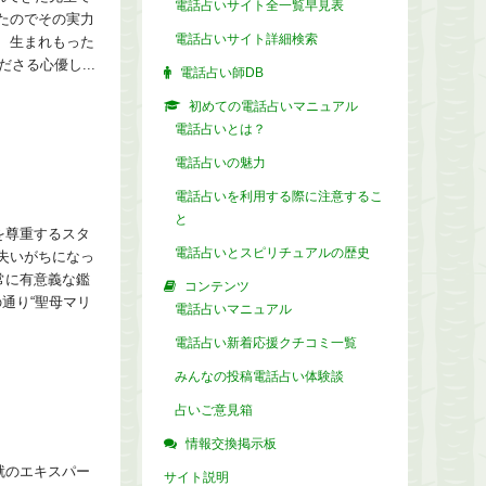
電話占いサイト全一覧早見表
したのでその実力
電話占いサイト詳細検索
、生まれもった
さる心優し...
電話占い師DB
初めての電話占いマニュアル
電話占いとは？
電話占いの魅力
電話占いを利用する際に注意するこ
と
を尊重するスタ
電話占いとスピリチュアルの歴史
失いがちになっ
常に有意義な鑑
コンテンツ
通り“聖母マリ
電話占いマニュアル
電話占い新着応援クチコミ一覧
みんなの投稿電話占い体験談
占いご意見箱
情報交換掲示板
就のエキスパー
サイト説明