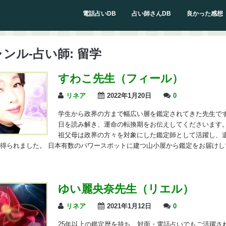
電話占いDB
占い師さんDB
良かった感想
ンル-占い師:
留学
すわこ先生（フィール）
リネア
2022年1月20日
0
学生から政界の方まで幅広い層を鑑定されてきた先生です
日を読み解き、運命の転換期をお伝えしてくださいます。
祖父母は政界の方々を対象にした鑑定師として活躍し、
得られました。 日本有数のパワースポットに建つ山小屋から鑑定をお届けし
ゆい麗央奈先生（リエル）
リネア
2021年1月12日
0
25年以上の鑑定歴を持ち、対面・電話占いでもご活躍さ