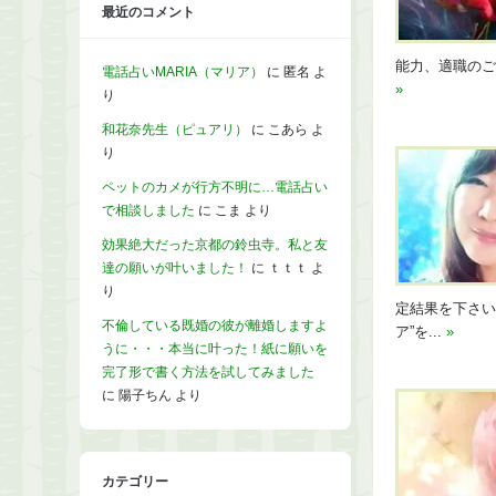
最近のコメント
能力、適職のご
電話占いMARIA（マリア）
に
匿名
よ
»
り
和花奈先生（ピュアリ）
に
こあら
よ
り
ペットのカメが行方不明に…電話占い
で相談しました
に
こま
より
効果絶大だった京都の鈴虫寺。私と友
達の願いが叶いました！
に
ｔｔｔ
よ
り
定結果を下さい
不倫している既婚の彼が離婚しますよ
ア”を...
»
うに・・・本当に叶った！紙に願いを
完了形で書く方法を試してみました
に
陽子ちん
より
カテゴリー