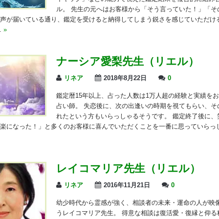
ル。 先生の元へはお客様から「そう言っていた！」「そ
声が届いている通り、鑑定を受けると納得してしまう鋭さを感じていただけ
.
»
ナーシア愛梨先生（リエル）
リネア
2018年8月22日
0
鑑定暦15年以上、占った人数は1万人超の経験と実績を
占い師。 失恋後に、次の出逢いの時期を視てもらい、そ
れたという方もいらっしゃるそうです。 鑑定終了後に、
楽になった！」と多くのお客様に喜んでいただくことを一番に思っていらっ
レイコマリア先生（リエル）
リネア
2016年11月21日
0
幼少時代から霊感が強く、相談者の未来・運命の人が映
うレイコマリア先生。 得意な相談は復活愛・復縁と仰る