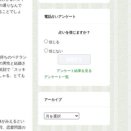
の通りなんで
ることでしょ
電話占いアンケート
占いを信じますか？
信じる
信じない
お持ちのベテラン
の男性と結婚さ
笑顔で「スッキ
アンケート結果を見る
しゃる、とても
アンケート一覧
アーカイブ
ア
ー
カ
像がみえるとい
イ
程、恋愛問題の
ブ