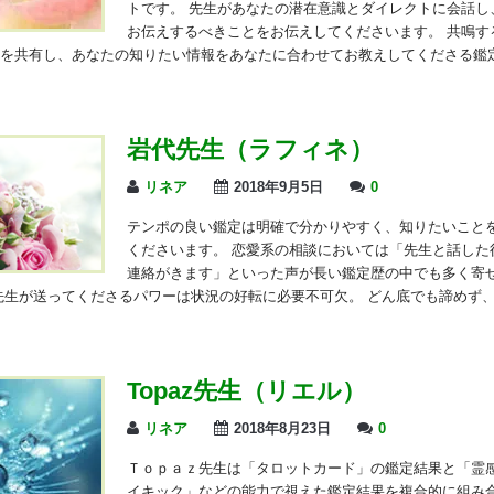
トです。 先生があなたの潜在意識とダイレクトに会話し
お伝えするべきことをお伝えしてくださいます。 共鳴す
を共有し、あなたの知りたい情報をあなたに合わせてお教えしてくださる鑑定
岩代先生（ラフィネ）
リネア
2018年9月5日
0
テンポの良い鑑定は明確で分かりやすく、知りたいこと
くださいます。 恋愛系の相談においては「先生と話した
連絡がきます」といった声が長い鑑定歴の中でも多く寄
先生が送ってくださるパワーは状況の好転に必要不可欠。 どん底でも諦めず
Topaz先生（リエル）
リネア
2018年8月23日
0
Ｔｏｐａｚ先生は「タロットカード」の鑑定結果と「霊
イキック」などの能力で視えた鑑定結果を複合的に組み