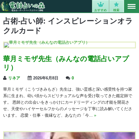
MENU
0
おすすめ
検索
占術-占い師:
インスピレーションオラ
クルカード
華月ミモザ先生（みんなの電話占いアプ
リ）
リネア
2026年6月8日
0
華月ミモザ（こうづきみもざ）先生は、強い霊感と深い感受性を持つ家
系に生まれ、幼い頃からスピリチュアルな声を受け取ってきた鑑定師で
す。 恩師との出会いをきっかけにカードリーディングの才能を開花さ
せ、天使やハイヤーセルフからのメッセージを丁寧に読み解いてくださ
います。 恋愛・仕事・復縁など、あなたの「今...
»