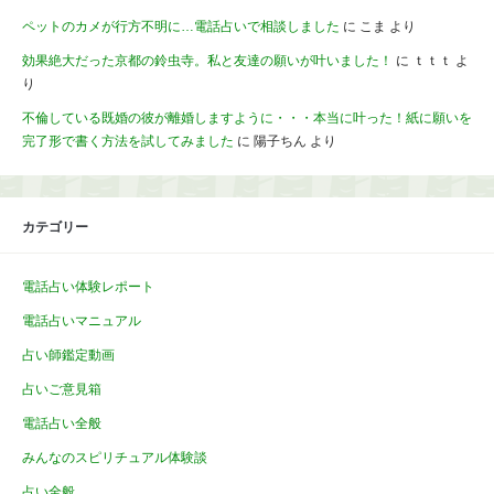
ペットのカメが行方不明に…電話占いで相談しました
に
こま
より
効果絶大だった京都の鈴虫寺。私と友達の願いが叶いました！
に
ｔｔｔ
よ
り
不倫している既婚の彼が離婚しますように・・・本当に叶った！紙に願いを
完了形で書く方法を試してみました
に
陽子ちん
より
カテゴリー
電話占い体験レポート
電話占いマニュアル
占い師鑑定動画
占いご意見箱
電話占い全般
みんなのスピリチュアル体験談
占い全般