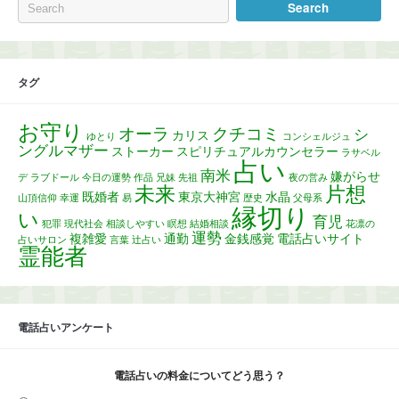
タグ
お守り
オーラ
クチコミ
シ
カリス
ゆとり
コンシェルジュ
ングルマザー
ストーカー
スピリチュアルカウンセラー
ラサベル
占い
南米
嫌がらせ
デ
ラブドール
今日の運勢
作品
兄妹
先祖
夜の営み
未来
片想
既婚者
東京大神宮
水晶
山頂信仰
幸運
易
歴史
父母系
縁切り
い
育児
犯罪
現代社会
相談しやすい
瞑想
結婚相談
花凛の
運勢
複雑愛
通勤
金銭感覚
電話占いサイト
占いサロン
言葉
辻占い
霊能者
電話占いアンケート
電話占いの料金についてどう思う？