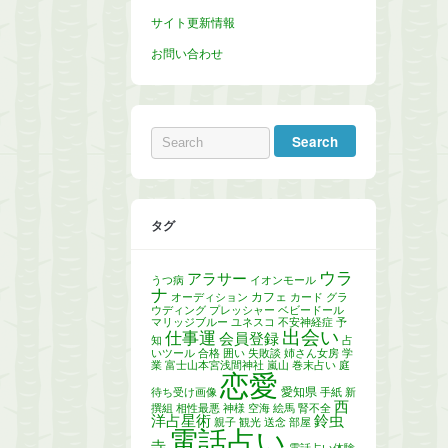
サイト更新情報
お問い合わせ
タグ
ウラ
アラサー
うつ病
イオンモール
ナ
カフェ
オーディション
カード
グラ
ウディング
プレッシャー
ベビードール
マリッジブルー
ユネスコ
不安神経症
予
出会い
仕事運
会員登録
知
占
いツール
合格
囲い
失敗談
姉さん女房
学
業
富士山本宮浅間神社
嵐山
巻末占い
庭
恋愛
愛知県
待ち受け画像
手紙
新
西
撰組
相性最悪
神様
空海
絵馬
腎不全
洋占星術
鈴虫
親子
観光
送念
部屋
電話占い
寺
電話占い体験