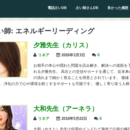
電話占いDB
占い師さんDB
良かった感想
い師:
エネルギーリーディング
夕雅先生（カリス）
リネア
2026年3月3日
0
お相手の本心や隠れた問題を読み解き、解決への道筋を
れる夕雅先生。 高次との交信やカードを通じて、近未来
の流れまで細かく視ることを得意とされています。 復縁
、浄化の力で心や環境を軽くするサポートも可能です。 優しく寄り添う人柄
大和先生（アーネラ）
リネア
2018年5月22日
0
大和（やまと）先生は中国やインドなど海外で占術の修