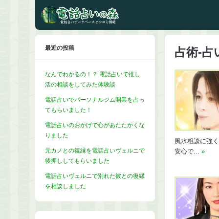
最近の投稿
占術-占
なんでわかるの！？ 電話占いで推し
活の相談をしてみた体験談
電話占いでパーソナルジム開業を占っ
てもらいました！
電話占いのおかげで心があたたかくな
りました
風水相談に強く
元カノとの復縁を電話占いヴェルニで
安心で...
»
後押ししてもらいました
電話占いヴェルニで別れた彼との復縁
を相談しました