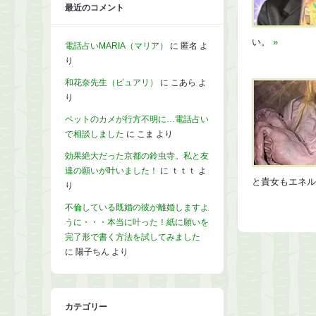
最近のコメント
い。
»
電話占いMARIA（マリア）
に
匿名
よ
り
和花奈先生（ピュアリ）
に
こあら
よ
り
ペットのカメが行方不明に…電話占い
で相談しました
に
こま
より
効果絶大だった京都の鈴虫寺。私と友
達の願いが叶いました！
に
ｔｔｔ
よ
と貴女もエネ
り
不倫している既婚の彼が離婚しますよ
うに・・・本当に叶った！紙に願いを
完了形で書く方法を試してみました
に
陽子ちん
より
カテゴリー