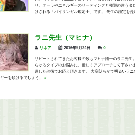
り、オーラやエネルギーのリーディングと種類の違うタ
けされる「バイリンガル鑑定士」です。 先生の鑑定を是
ラニ先生（マヒナ）
リネア
2016年5月24日
0
リピートされてきたお客様の数もマヒナ随一のラニ先生。
らゆるタイプのお悩みに、優しくアプローチして下さいま
適した占術でお応え頂きます。 大変朗らかで明るいラニ
ルギーを頂けるでしょう。
»