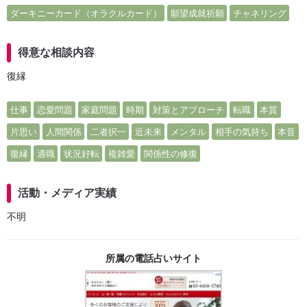
ダーキニーカード（オラクルカード）
願望成就祈願
チャネリング
得意な相談内容
復縁
仕事
恋愛問題
家庭問題
時期
対策とアプローチ
転職
本質
片思い
人間関係
二者択一
近未来
メンタル
相手の気持ち
本音
復縁
適職
状況好転
複雑愛
関係性の修復
活動・メディア実績
不明
所属の電話占いサイト