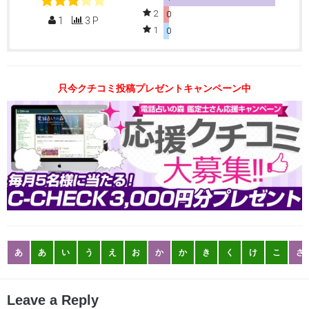
2
0
1
3 P
1
0
只今クチコミ投稿プレゼントキャンペーン中
あ
あ
い
う
え
お
か
か
き
く
け
こ
さ
Leave a Reply