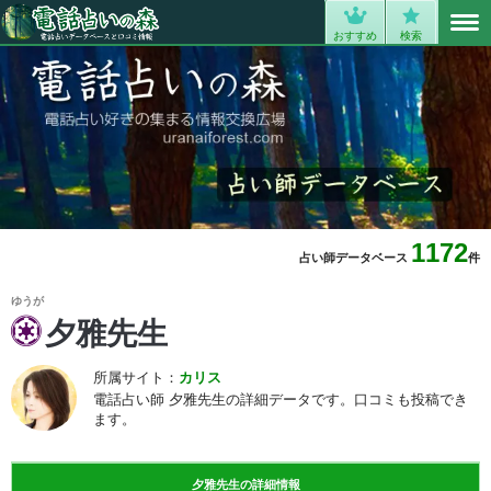
MENU
0
おすすめ
検索
1172
占い師データベース
件
ゆうが
夕雅先生
所属サイト：
カリス
電話占い師 夕雅先生の詳細データです。口コミも投稿でき
ます。
夕雅先生の詳細情報