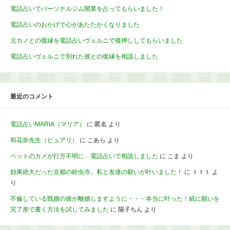
電話占いでパーソナルジム開業を占ってもらいました！
電話占いのおかげで心があたたかくなりました
元カノとの復縁を電話占いヴェルニで後押ししてもらいました
電話占いヴェルニで別れた彼との復縁を相談しました
最近のコメント
電話占いMARIA（マリア）
に
匿名
より
和花奈先生（ピュアリ）
に
こあら
より
ペットのカメが行方不明に…電話占いで相談しました
に
こま
より
効果絶大だった京都の鈴虫寺。私と友達の願いが叶いました！
に
ｔｔｔ
よ
り
不倫している既婚の彼が離婚しますように・・・本当に叶った！紙に願いを
完了形で書く方法を試してみました
に
陽子ちん
より