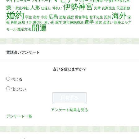
不妊
不妊治
デイトレーダー
プライベート
ラッキー
三柱推命
伊勢神宮
療
人形
二荒山神社
仕返し
仲良い
先輩
友梨先生
天涯孤独
婚約
海外
広島
学生
宿命
小指
恋敵
感想
摂食障害
智子先生
死別
深
進学
夜
異動
縁切り寺
裏切り
赤い糸
退学
退行睡眠療法
運営
金遣い
銀座エルア
開運
モール
鑑定方法
電話占いアンケート
占いを信じますか？
信じる
信じない
アンケート結果を見る
アンケート一覧