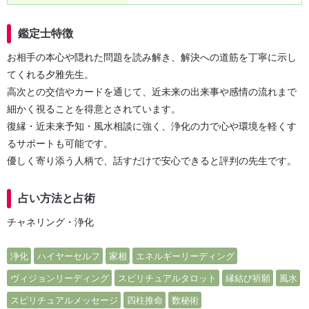
鑑定士特徴
お相手の本心や隠れた問題を読み解き、解決への道筋を丁寧に示し
てくれる夕雅先生。
高次との交信やカードを通じて、近未来の出来事や感情の流れまで
細かく視ることを得意とされています。
復縁・近未来予知・風水相談に強く、浄化の力で心や環境を軽くす
るサポートも可能です。
優しく寄り添う人柄で、話すだけで安心できると評判の先生です。
占い方法と占術
チャネリング・浄化
浄化
ハイヤーセルフ
家相
エネルギーリーディング
ヴィジョンリーディング
スピリチュアルタロット
縁結び祈願
風水
スピリチュアルメッセージ
四柱推命
数秘術