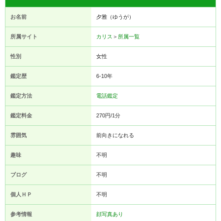
お名前
夕雅（ゆうが）
所属サイト
カリス
＞
所属一覧
性別
女性
鑑定歴
6-10年
鑑定方法
電話鑑定
鑑定料金
270円/1分
雰囲気
前向きになれる
趣味
不明
ブログ
不明
個人ＨＰ
不明
参考情報
顔写真あり