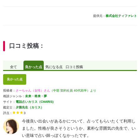
提供元：
株式会社ティファレト
口コミ投稿：
全て
良かった点
気になる点
口コミ投稿
良かった点
投稿者：
さーちゃん（女性）さん
（中部 契約社員 40代前半）より
相談ジャンル：
未来・将来・夢
サイト：
電話占いカリス（CHARIS)
鑑定士：
夕雅先生（カリス）
評点：
3
今後良い出会いがあるかについて、占ってもらいたくて利用し
ました。性格が良さそうというか、素朴な雰囲気の先生で、い
い意味で占い師っぽくなかったです。