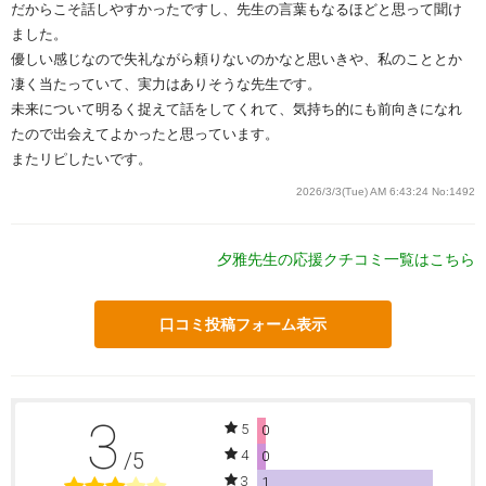
だからこそ話しやすかったですし、先生の言葉もなるほどと思って聞け
ました。
優しい感じなので失礼ながら頼りないのかなと思いきや、私のこととか
凄く当たっていて、実力はありそうな先生です。
未来について明るく捉えて話をしてくれて、気持ち的にも前向きになれ
たので出会えてよかったと思っています。
またリピしたいです。
2026/3/3(Tue) AM 6:43:24
No:1492
夕雅先生の応援クチコミ一覧はこちら
口コミ投稿フォーム表示
3
5
0
4
/5
0
3
1