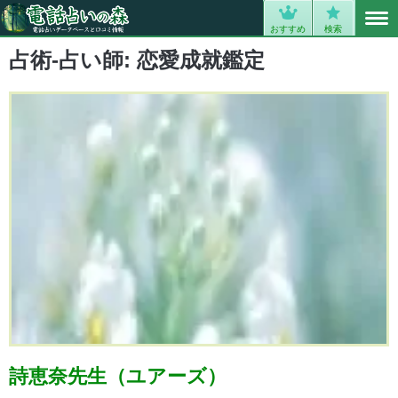
MENU
0
おすすめ
検索
占術-占い師:
恋愛成就鑑定
詩恵奈先生（ユアーズ）