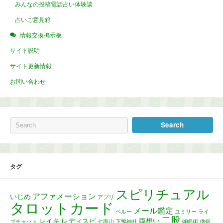
みんなの投稿電話占い体験談
占いご意見箱
情報交換掲示板
サイト説明
サイト更新情報
お問い合わせ
タグ
スピリチュアル
アファメーション
いじめ
アプリ
タロットカード
メール鑑定
ペルー
ユミリー
ライ
二股
レイキ
レディスピ
両想い
ブチャット
七面山
下鴨神社
催眠術
僧侶