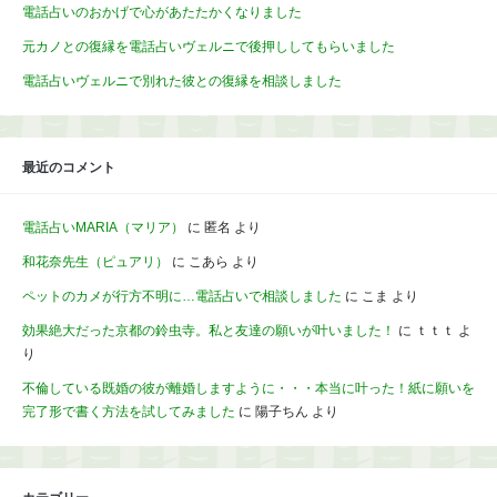
電話占いのおかげで心があたたかくなりました
元カノとの復縁を電話占いヴェルニで後押ししてもらいました
電話占いヴェルニで別れた彼との復縁を相談しました
最近のコメント
電話占いMARIA（マリア）
に
匿名
より
和花奈先生（ピュアリ）
に
こあら
より
ペットのカメが行方不明に…電話占いで相談しました
に
こま
より
効果絶大だった京都の鈴虫寺。私と友達の願いが叶いました！
に
ｔｔｔ
よ
り
不倫している既婚の彼が離婚しますように・・・本当に叶った！紙に願いを
完了形で書く方法を試してみました
に
陽子ちん
より