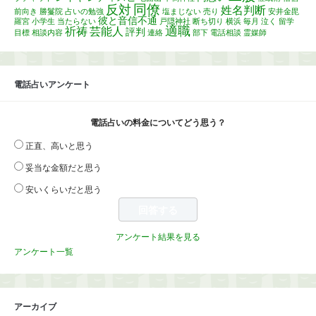
同僚
反対
姓名判断
前向き
勝鬘院
占いの勉強
塩まじない
売り
安井金毘
彼と音信不通
羅宮
小学生
当たらない
戸隠神社
断ち切り
横浜
毎月
泣く
留学
適職
祈祷
芸能人
評判
目標
相談内容
連絡
部下
電話相談
霊媒師
電話占いアンケート
電話占いの料金についてどう思う？
正直、高いと思う
妥当な金額だと思う
安いくらいだと思う
アンケート結果を見る
アンケート一覧
アーカイブ