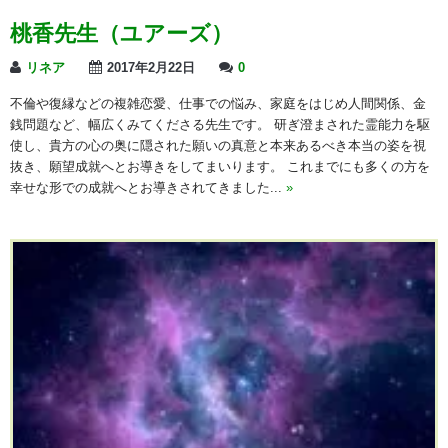
桃香先生（ユアーズ）
リネア
2017年2月22日
0
不倫や復縁などの複雑恋愛、仕事での悩み、家庭をはじめ人間関係、金
銭問題など、幅広くみてくださる先生です。 研ぎ澄まされた霊能力を駆
使し、貴方の心の奥に隠された願いの真意と本来あるべき本当の姿を視
抜き、願望成就へとお導きをしてまいります。 これまでにも多くの方を
幸せな形での成就へとお導きされてきました...
»