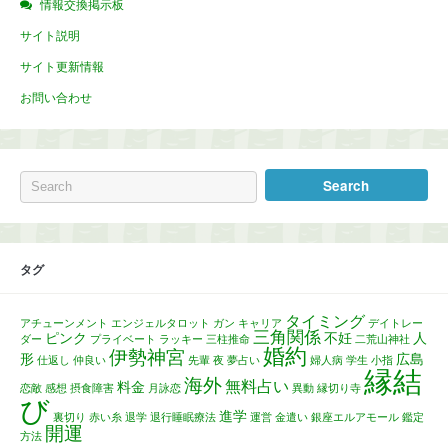
情報交換掲示板
サイト説明
サイト更新情報
お問い合わせ
タグ
タイミング
アチューンメント
エンジェルタロット
ガン
キャリア
デイトレー
三角関係
ピンク
不妊
人
ダー
プライベート
ラッキー
三柱推命
二荒山神社
婚約
伊勢神宮
形
広島
仕返し
仲良い
先輩
夜
夢占い
婦人病
学生
小指
縁結
海外
無料占い
料金
恋敵
感想
摂食障害
月詠恋
異動
縁切り寺
び
進学
裏切り
赤い糸
退学
退行睡眠療法
運営
金遣い
銀座エルアモール
鑑定
開運
方法