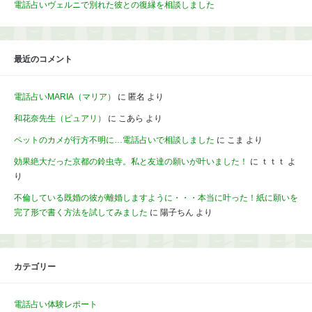
電話占いヴェルニで別れた彼との復縁を相談しました
最近のコメント
電話占いMARIA（マリア）
に
匿名
より
和花奈先生（ピュアリ）
に
こあら
より
ペットのカメが行方不明に…電話占いで相談しました
に
こま
より
効果絶大だった京都の鈴虫寺。私と友達の願いが叶いました！
に
ｔｔｔ
よ
り
不倫している既婚の彼が離婚しますように・・・本当に叶った！紙に願いを
完了形で書く方法を試してみました
に
陽子ちん
より
カテゴリー
電話占い体験レポート