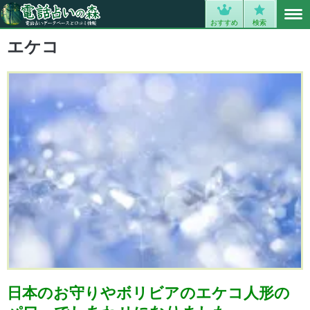
MENU
0
おすすめ
検索
エケコ
日本のお守りやボリビアのエケコ人形の