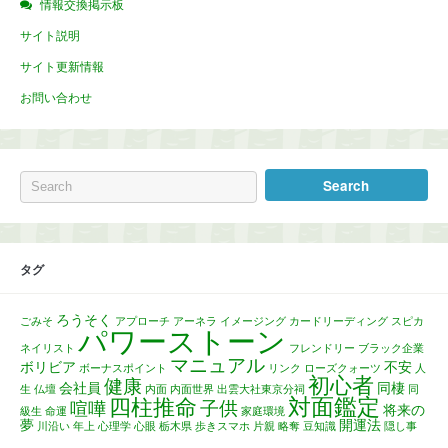
情報交換掲示板
サイト説明
サイト更新情報
お問い合わせ
タグ
ろうそく
ごみそ
アプローチ
アーネラ
イメージング
カードリーディング
スピカ
パワーストーン
ネイリスト
フレンドリー
ブラック企業
マニュアル
ボリビア
不安
ボーナスポイント
リンク
ローズクォーツ
人
初心者
健康
会社員
同棲
生
仏壇
内面
内面世界
出雲大社東京分祠
同
対面鑑定
四柱推命
子供
喧嘩
将来の
級生
命運
家庭環境
夢
開運法
川沿い
年上
心理学
心眼
栃木県
歩きスマホ
片親
略奪
豆知識
隠し事