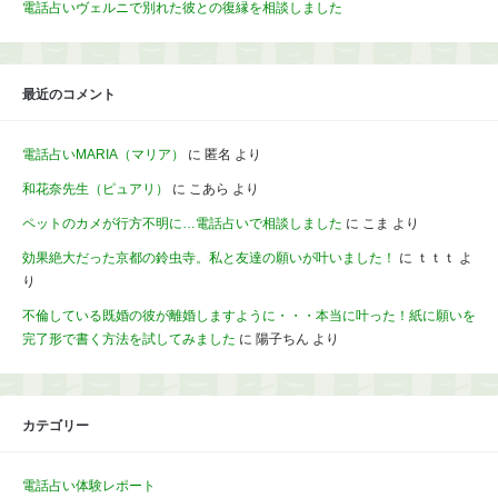
電話占いヴェルニで別れた彼との復縁を相談しました
最近のコメント
電話占いMARIA（マリア）
に
匿名
より
和花奈先生（ピュアリ）
に
こあら
より
ペットのカメが行方不明に…電話占いで相談しました
に
こま
より
効果絶大だった京都の鈴虫寺。私と友達の願いが叶いました！
に
ｔｔｔ
よ
り
不倫している既婚の彼が離婚しますように・・・本当に叶った！紙に願いを
完了形で書く方法を試してみました
に
陽子ちん
より
カテゴリー
電話占い体験レポート