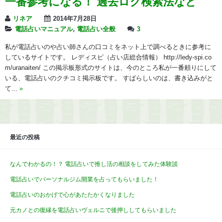
一番参考になる！ 過去ログ検索法など
リネア
2014年7月28日
電話占いマニュアル
,
電話占い全般
3
私が電話占いのや占い師さんの口コミをネット上で調べるときに参考に
しているサイトです。 レディスピ（占い店総合情報） http://ledy-spi.co
m/uranaiten/ この掲示板形式のサイトは、今のところ私が一番頼りにして
いる、電話占いのクチコミ掲示板です。 すばらしいのは、書き込みがと
て...
»
最近の投稿
なんでわかるの！？ 電話占いで推し活の相談をしてみた体験談
電話占いでパーソナルジム開業を占ってもらいました！
電話占いのおかげで心があたたかくなりました
元カノとの復縁を電話占いヴェルニで後押ししてもらいました