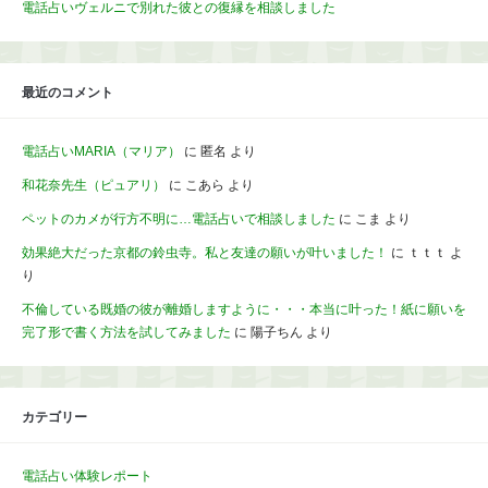
電話占いヴェルニで別れた彼との復縁を相談しました
最近のコメント
電話占いMARIA（マリア）
に
匿名
より
和花奈先生（ピュアリ）
に
こあら
より
ペットのカメが行方不明に…電話占いで相談しました
に
こま
より
効果絶大だった京都の鈴虫寺。私と友達の願いが叶いました！
に
ｔｔｔ
よ
り
不倫している既婚の彼が離婚しますように・・・本当に叶った！紙に願いを
完了形で書く方法を試してみました
に
陽子ちん
より
カテゴリー
電話占い体験レポート