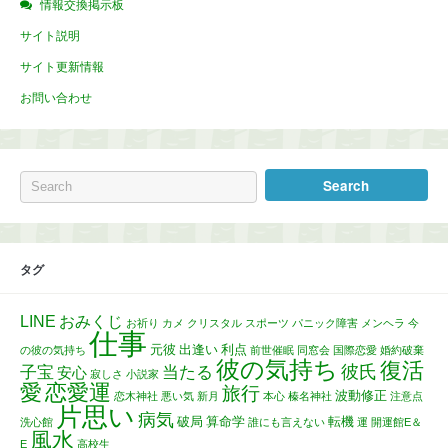
情報交換掲示板
サイト説明
サイト更新情報
お問い合わせ
タグ
LINE
おみくじ
お祈り
カメ
クリスタル
スポーツ
パニック障害
メンヘラ
今
仕事
元彼
出逢い
利点
の彼の気持ち
前世催眠
同窓会
国際恋愛
婚約破棄
彼の気持ち
復活
彼氏
子宝
当たる
安心
寂しさ
小説家
愛
恋愛運
旅行
波動修正
恋木神社
悪い気
新月
本心
榛名神社
注意点
片思い
病気
破局
算命学
転機
洗心館
誰にも言えない
運
開運館E＆
風水
E
高校生