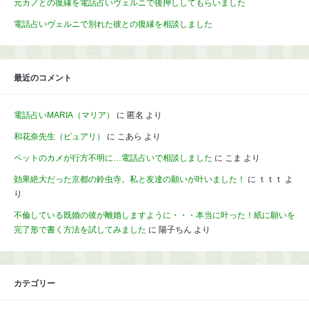
元カノとの復縁を電話占いヴェルニで後押ししてもらいました
電話占いヴェルニで別れた彼との復縁を相談しました
最近のコメント
電話占いMARIA（マリア）
に
匿名
より
和花奈先生（ピュアリ）
に
こあら
より
ペットのカメが行方不明に…電話占いで相談しました
に
こま
より
効果絶大だった京都の鈴虫寺。私と友達の願いが叶いました！
に
ｔｔｔ
よ
り
不倫している既婚の彼が離婚しますように・・・本当に叶った！紙に願いを
完了形で書く方法を試してみました
に
陽子ちん
より
カテゴリー