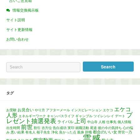
占いご意見箱
情報交換掲示板
サイト説明
サイト更新情報
お問い合わせ
タグ
エケコ
お見合い
お受験
やり方
アフターメール
インスピレーション
エケコ
プ
人形
エネルギーワーク
キャンパスライフ
ギャンブル
ツイレンレイ
デート
レゼント抽選発表
上司
ライバル
中山寺
人相
仕事先
個人情報
前世
出生時間
割引
吉方位
告白成功
実印
就職活動
尾道
彼の今の気持ち
心の悩
都合のいい女
み
悪い結果
有名人
桜子先生
浄化
良かった点
親身
辞職
野宮一乃
霊感
鑑定動画