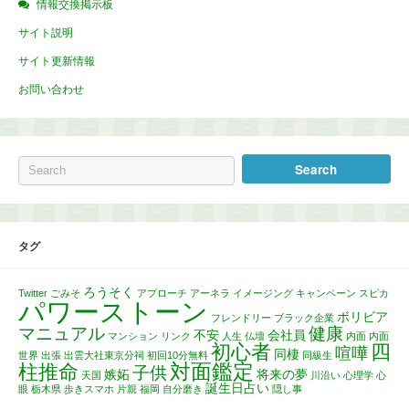
情報交換掲示板
サイト説明
サイト更新情報
お問い合わせ
タグ
ろうそく
Twitter
ごみそ
アプローチ
アーネラ
イメージング
キャンペーン
スピカ
パワーストーン
ボリビア
フレンドリー
ブラック企業
マニュアル
健康
不安
会社員
マンション
リンク
人生
仏壇
内面
内面
初心者
四
喧嘩
同棲
世界
出張
出雲大社東京分祠
初回10分無料
同級生
対面鑑定
柱推命
子供
嫉妬
将来の夢
天国
川沿い
心理学
心
誕生日占い
眼
栃木県
歩きスマホ
片親
福岡
自分磨き
隠し事