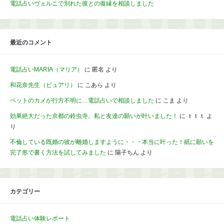
電話占いヴェルニで別れた彼との復縁を相談しました
最近のコメント
電話占いMARIA（マリア）
に
匿名
より
和花奈先生（ピュアリ）
に
こあら
より
ペットのカメが行方不明に…電話占いで相談しました
に
こま
より
効果絶大だった京都の鈴虫寺。私と友達の願いが叶いました！
に
ｔｔｔ
よ
り
不倫している既婚の彼が離婚しますように・・・本当に叶った！紙に願いを
完了形で書く方法を試してみました
に
陽子ちん
より
カテゴリー
電話占い体験レポート