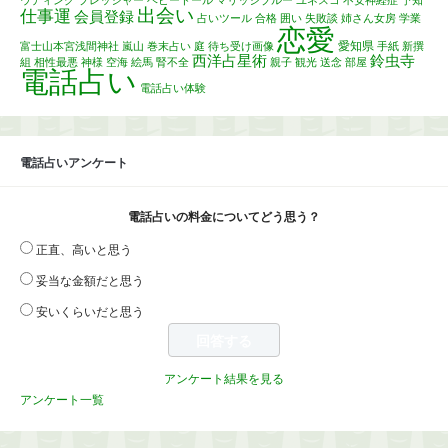
ウディング
プレッシャー
ベビードール
マリッジブルー
ユネスコ
不安神経症
予知
出会い
仕事運
会員登録
占いツール
合格
囲い
失敗談
姉さん女房
学業
恋愛
愛知県
富士山本宮浅間神社
嵐山
巻末占い
庭
待ち受け画像
手紙
新撰
西洋占星術
鈴虫寺
組
相性最悪
神様
空海
絵馬
腎不全
親子
観光
送念
部屋
電話占い
電話占い体験
電話占いアンケート
電話占いの料金についてどう思う？
正直、高いと思う
妥当な金額だと思う
安いくらいだと思う
アンケート結果を見る
アンケート一覧