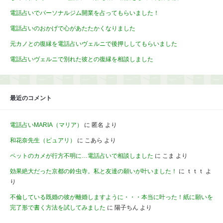
電話占いでパーソナルジム開業を占ってもらいました！
電話占いのおかげで心があたたかくなりました
元カノとの復縁を電話占いヴェルニで後押ししてもらいました
電話占いヴェルニで別れた彼との復縁を相談しました
最近のコメント
電話占いMARIA（マリア）
に
匿名
より
和花奈先生（ピュアリ）
に
こあら
より
ペットのカメが行方不明に…電話占いで相談しました
に
こま
より
効果絶大だった京都の鈴虫寺。私と友達の願いが叶いました！
に
ｔｔｔ
よ
り
不倫している既婚の彼が離婚しますように・・・本当に叶った！紙に願いを
完了形で書く方法を試してみました
に
陽子ちん
より