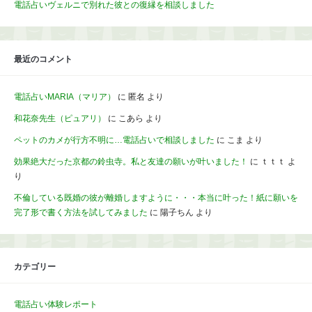
電話占いヴェルニで別れた彼との復縁を相談しました
最近のコメント
電話占いMARIA（マリア）
に
匿名
より
和花奈先生（ピュアリ）
に
こあら
より
ペットのカメが行方不明に…電話占いで相談しました
に
こま
より
効果絶大だった京都の鈴虫寺。私と友達の願いが叶いました！
に
ｔｔｔ
よ
り
不倫している既婚の彼が離婚しますように・・・本当に叶った！紙に願いを
完了形で書く方法を試してみました
に
陽子ちん
より
カテゴリー
電話占い体験レポート