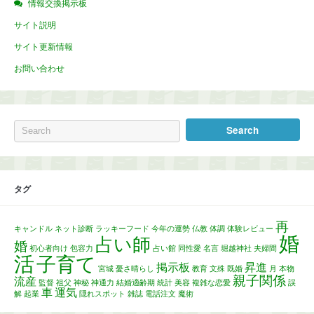
情報交換掲示板
サイト説明
サイト更新情報
お問い合わせ
タグ
再
キャンドル
ネット診断
ラッキーフード
今年の運勢
仏教
体調
体験レビュー
婚
占い師
婚
初心者向け
包容力
占い館
同性愛
名言
堀越神社
夫婦間
活
子育て
掲示板
昇進
宮城
憂さ晴らし
教育
文殊
既婚
月
本物
親子関係
流産
監督
祖父
神秘
神通力
結婚適齢期
統計
美容
複雑な恋愛
誤
車
運気
解
起業
隠れスポット
雑誌
電話注文
魔術