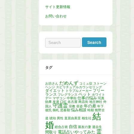
サイト更新情報
お問い合わせ
タグ
だめんず
お坊さん
コミュ症
ストーン
ヘンジ
スピリチュアルカウンセリング
ダイエット
フリー
トラブルメーカー
ペット
ランス
フレグランス
ホワイト
仕事の悩み
デー
マザコン
中華街
写真
効果
友達
口紅
名古屋
商店街
地主神社
外
守護霊
年の差
国人
宗教
容姿
年下
悩み相談
彼氏
御札
思春期
時期
熊野古
結
道
琥珀
異性
直居由美里
相生社
婚
自信
総合占術
親友の妻
過去生
霊
電話占いやってみた
間取り