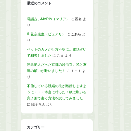
最近のコメント
電話占いMARIA（マリア）
に
匿名
よ
り
和花奈先生（ピュアリ）
に
こあら
よ
り
ペットのカメが行方不明に…電話占い
で相談しました
に
こま
より
効果絶大だった京都の鈴虫寺。私と友
達の願いが叶いました！
に
ｔｔｔ
よ
り
不倫している既婚の彼が離婚しますよ
うに・・・本当に叶った！紙に願いを
完了形で書く方法を試してみました
に
陽子ちん
より
カテゴリー